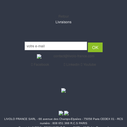
Support
Retour
Livraisons
Newsletter
Email :
contact@livolo-france.com
Facebook
Twitter
Linkedin
Youtube
Paiements CB & Paypal sécurisés
Expéditions Poste & Colissimo
LIVOLO FRANCE SARL - 66 avenue des Champs-Elysées - 75058 Paris CEDEX 01 - RCS
numéro : 808 651 368 R.C.S PARIS