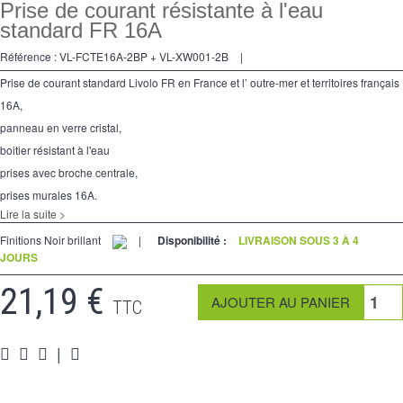
Va et Vients
Prise de courant résistante à l'eau
standard FR 16A
Prises
Référence :
VL-FCTE16A-2BP + VL-XW001-2B
|
Multimedia
Prise de courant standard Livolo FR en France et l’ outre-mer et territoires français
16A,
Accessoires
panneau en verre cristal,
Pièces
boitier résistant à l'eau
prises avec broche centrale,
Supports
prises murales 16A.
Lire la suite >
Espace Pro
Finitions Noir brillant
|
Disponibilité :
LIVRAISON SOUS 3 À 4
JOURS
21,19 €
TTC
|