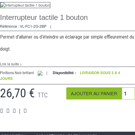
Variateurs
Interrupteur tactile 1 bouton
Va et Vients
Référence :
VL-FC1-2G-2BP
|
Prises
Permet d'allumer ou d'éteindre un éclairage par simple effleurement du
Multimedia
doigt.
Accessoires
Lire la suite >
Pièces
Finitions Noir brillant
|
Disponibilité :
LIVRAISON SOUS 3 À 4
JOURS
Supports
26,70 €
Espace Pro
TTC
|