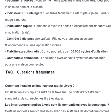
-
Sécurité renforcée
: Fonctionne même avec les mains mouillées, idéal pour
la salle de bain et la cuisine.
-
Indicateur LED intelligent
: Localisez facilement l’interrupteur (bleu = arrêt /
rouge = marche).
-
Installation rapide
: Compatible avec les boîtes d’encastrement standard (40
mm, fixation à vis).
-
Contrôle à distance
(en option)
: Pilotez vos lumières avec une
télécommande ou une application mobile.
-
Fiabilité exceptionnelle
: Conçu pour plus de
100 000 cycles d'utilisation
.
-
Compatible domotique
: Fonctionne avec certains systèmes domotiques
pour une maison connectée.
FAQ – Questions fréquentes
Comment installer un interrupteur tactile Livolo ?
L’installation est simple : il suffit de le fixer sur une boîte d’encastrement
standard et de connecter les fils électriques.
Les interrupteurs tactiles Livolo sont-ils compatibles avec la domotique ?
Certains modèles sont compatibles avec des systèmes de domotique comme