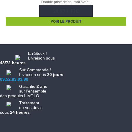
Double prise de courant avec...
29,57 € TTC
VOIR LE PRODUIT
En Stock !
Livraison sous
48/72 heures
Sur Commande !
Livraison sous
20 jours
09.52.83.93.90
Garantie
2 ans
sur l’ensemble
des produits LIVOLO
Traitement
de vos devis
sous
24 heures
Informations