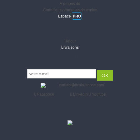
A propos de
Conditions générales de ventes
Espace
PRO
Support
Retour
Livraisons
Newsletter
Email :
contact@livolo-france.com
Facebook
Twitter
Linkedin
Youtube
Paiements CB & Paypal sécurisés
Expéditions Poste & Colissimo