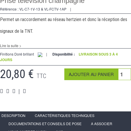
Prise télévision champagne
Va et Vients
Référence :
VL-C7-1V-13 & VL-FCTV-1AP
|
Prises
Permet un raccordement au réseau hertzien et donc la réception des
Multimedia
signaux de la TNT.
Accessoires
Lire la suite >
Pièces
Finitions Doré brillant
|
Disponibilité :
LIVRAISON SOUS 3 À 4
JOURS
Supports
20,80 €
Espace
PRO
TTC
|
DESCRIPTION
CARACTÉRISTIQUES TECHNIQUES
DOCUMENTATIONS ET CONSEILS DE POSE
A ASSOCIER