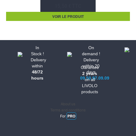
15,50 € TTC
VOIR LE PRODUIT
In
On
Stock !
demand !
Delivery
Delivery
within
within 20
Garantee
48/72
days
2 years
hours
09.50.97.09.09
on all
LIVOLO
Informations
products
About us
Terms and conditions
For
PRO
Support