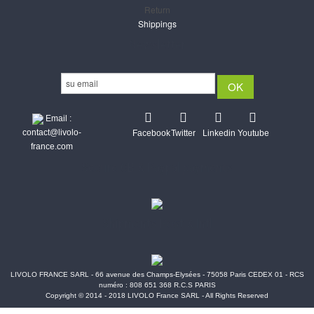
Return
Shippings
Newsletter
Email :
contact@livolo-
Facebook
Twitter
Linkedin
Youtube
france.com
Secure CB & Paypal payments
Shipments Post & Intl
LIVOLO FRANCE SARL - 66 avenue des Champs-Elysées - 75058 Paris CEDEX 01 - RCS
numéro : 808 651 368 R.C.S PARIS
Copyright © 2014 - 2018 LIVOLO France SARL - All Rights Reserved