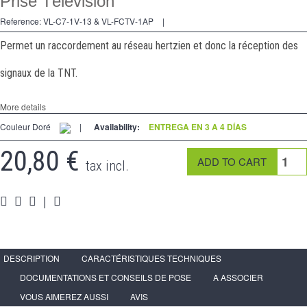
Prise Télévision
2 Ways
Reference:
VL-C7-1V-13 & VL-FCTV-1AP
|
tomado
Permet un raccordement au réseau hertzien et donc la réception des
Spéciales
signaux de la TNT.
accesorios
More details
Pièces
Couleur Doré
|
Availability:
ENTREGA EN 3 A 4 DÍAS
Apoyo
20,80 €
tax incl.
Espace
PRO
|
DESCRIPTION
CARACTÉRISTIQUES TECHNIQUES
DOCUMENTATIONS ET CONSEILS DE POSE
A ASSOCIER
VOUS AIMEREZ AUSSI
AVIS