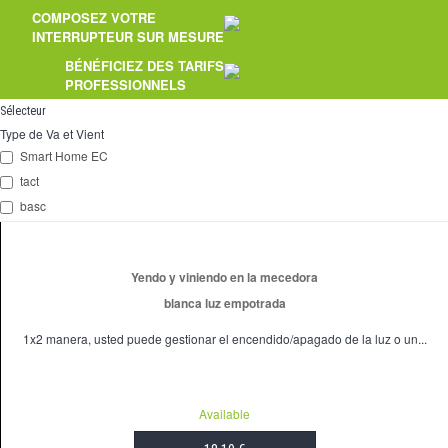
COMPOSEZ VOTRE
2 Ways
INTERRUPTEUR SUR MESURE
tomado
BÉNÉFICIEZ DES TARIFS
PROFESSIONNELS
Spéciales
Sélecteur
Type de Va et Vient
accesorios
Smart Home EC
tact
Pièces
basc
Apoyo
Espace
PRO
Yendo y viniendo en la mecedora
blanca luz empotrada
1x2 manera, usted puede gestionar el encendido/apagado de la luz o un...
Available