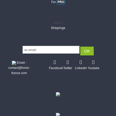
For
PRO
Support
Return
Shippings
Newsletter
Email :
contact@livolo-
Facebook
Twitter
Linkedin
Youtube
france.com
Secure CB & Paypal payments
Shipments Post & Intl