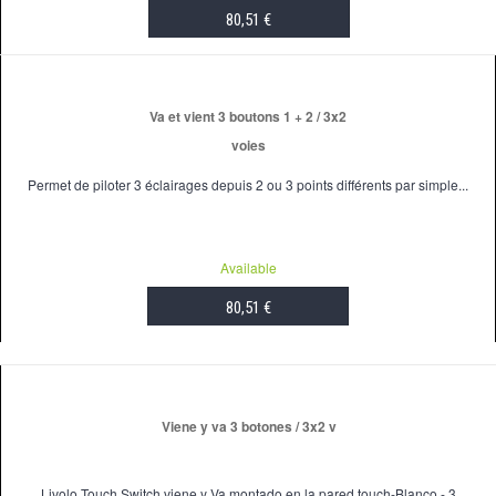
80,51 €
ADD TO CART
Va et vient 3 boutons 1 + 2 / 3x2
voies
Permet de piloter 3 éclairages depuis 2 ou 3 points différents par simple...
Available
80,51 €
ADD TO CART
Viene y va 3 botones / 3x2 v
Livolo Touch Switch viene y Va montado en la pared touch-Blanco - 3