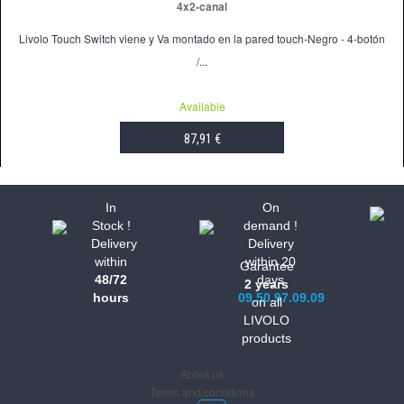
4x2-canal
Livolo Touch Switch viene y Va montado en la pared touch-Negro - 4-botón
/...
Available
87,91 €
ADD TO CART
In
On
Stock !
demand !
Delivery
Delivery
within
within 20
Garantee
48/72
days
2 years
hours
09.50.97.09.09
on all
LIVOLO
Informations
products
About us
Terms and conditions