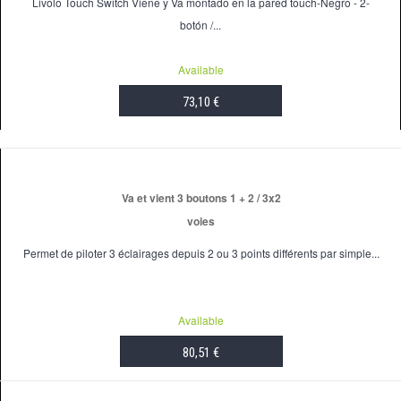
Livolo Touch Switch Viene y Va montado en la pared touch-Negro - 2-
botón /...
Available
73,10 €
ADD TO CART
Va et vient 3 boutons 1 + 2 / 3x2
voies
Permet de piloter 3 éclairages depuis 2 ou 3 points différents par simple...
Available
80,51 €
ADD TO CART