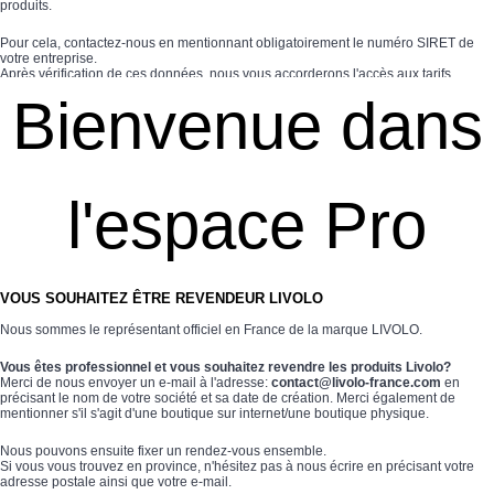
produits.
2 Ways
Pour cela, contactez-nous en mentionnant obligatoirement le numéro SIRET de
votre entreprise.
tomado
Après vérification de ces données, nous vous accorderons l'accès aux tarifs
adéquats pour vous, professionnels.
CONTACTEZ-NOUS
Bienvenue dans
Il vous suffira ensuite de vous connecter et vous consulterez alors le site
Spéciales
directement avec les tarifs professionnels.
accesorios
Nous sommes à votre disposition pour tout renseignement, n’hésitez pas à nous
contacter :
Par email : contact@livolo-france.com
l'espace Pro
Pièces
Par téléphone : +33 (0)9 50 97 09 09
Nous sommes à votre écoute !
Apoyo
Espace
PRO
VOUS SOUHAITEZ ÊTRE REVENDEUR LIVOLO
Nous sommes le représentant officiel en France de la marque LIVOLO.
Vous êtes professionnel et vous souhaitez revendre les produits Livolo?
Merci de nous envoyer un e-mail à l'adresse:
contact@livolo-france.com
en
précisant le nom de votre société et sa date de création. Merci également de
mentionner s'il s'agit d'une boutique sur internet/une boutique physique.
Nous pouvons ensuite fixer un rendez-vous ensemble.
Si vous vous trouvez en province, n'hésitez pas à nous écrire en précisant votre
adresse postale ainsi que votre e-mail.