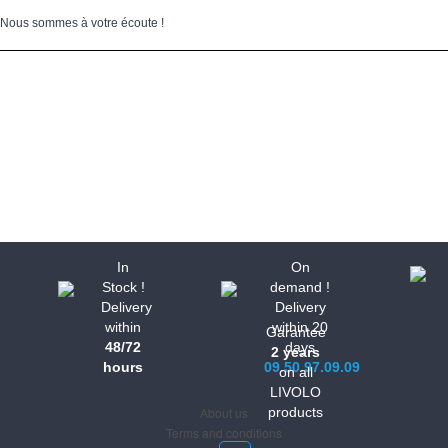
Nous sommes à votre écoute !
In
On
Stock !
demand !
Delivery
Delivery
within
within 20
Garantee
48/72
days
2 years
hours
09.50.97.09.09
on all
Informations
LIVOLO
About us
products
Terms and conditions