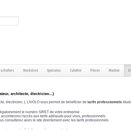
zschalters
Steckdose
Spéciales
Zubehör
Pièces
Medien
E
 architecte, électricien...)
cte, électricien..), LIVOLO vous permet de bénéficier de
tarifs professionnels
étudi
ligatoirement le numéro SIRET de votre entreprise.
 accorderons l'accès aux tarifs adéquats pour vous, professionnels.
us consulterez alors le site directement avec les tarifs professionnels.
nseignement, n’hésitez pas à nous contacter :