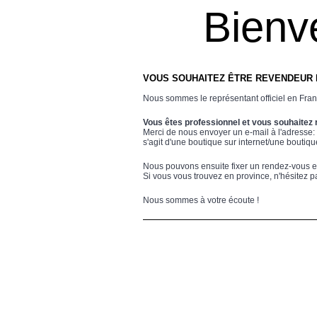
Par email : contact@livolo-france.com
Bienv
Par téléphone : +33 (0)9 50 97 09 09
Nous sommes à votre écoute !
VOUS SOUHAITEZ ÊTRE REVENDEUR 
Nous sommes le représentant officiel en Fra
Vous êtes professionnel et vous souhaitez 
Merci de nous envoyer un e-mail à l'adresse:
s'agit d'une boutique sur internet/une boutiq
Nous pouvons ensuite fixer un rendez-vous 
Si vous vous trouvez en province, n'hésitez p
Nous sommes à votre écoute !