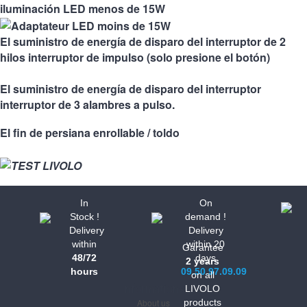
iluminación LED menos de 15W
El suministro de energía de disparo del interruptor de 2
hilos interruptor de impulso (solo presione el botón)
El suministro de energía de disparo del interruptor
interruptor de 3 alambres a pulso.
El fin de persiana enrollable / toldo
In
On
Stock !
demand !
Delivery
Delivery
within
within 20
Garantee
48/72
days
2 years
hours
09.50.97.09.09
on all
Informations
LIVOLO
About us
products