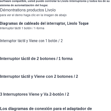
2 Ways
software compatible, usted puede controlar la Livolo interruptores y todos los de su
sistema de automatización del hogar.
Démontrations productos Livolo
tomado
para ver el demo haga clic en la imagen de abajo
Spéciales
Diagramas de cableado del interruptor, Livolo Toque
Interruptor táctil 1 botón / 1-forma
accesorios
Interruptor táctil y Viene con 1 botón / 2
Pièces
Apoyo
Interruptor táctil de 2 botones / 1 forma
Programa de revendedor - LIVOLO Francia Sitio Oficial
Interruptor táctil y Viene con 2 botones / 2
3 Interruptores Viene y Va 2-botón / 2
Los diagramas de conexión para el adaptador de