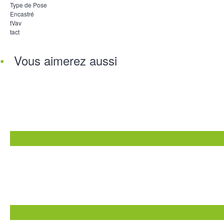
Type de Pose
Encastré
tVav
tact
Vous aimerez aussi