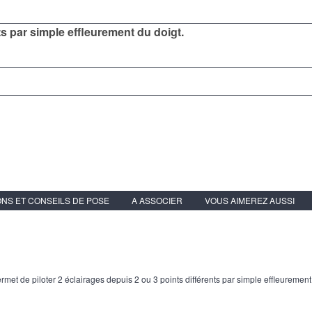
ts par simple effleurement du doigt.
NS ET CONSEILS DE POSE
A ASSOCIER
VOUS AIMEREZ AUSSI
rmet de piloter 2 éclairages depuis 2 ou 3 points différents par simple effleurement d