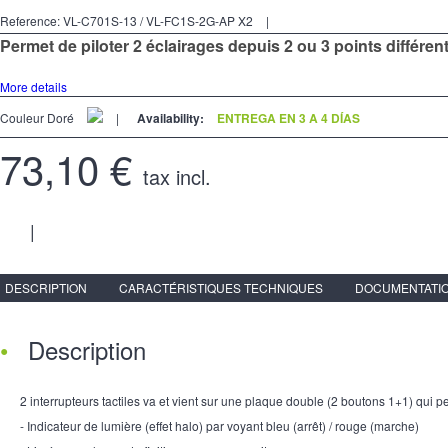
Reference:
VL-C701S-13 / VL-FC1S-2G-AP X2
|
Permet de piloter 2 éclairages depuis 2 ou 3 points différen
More details
Couleur Doré
|
Availability:
ENTREGA EN 3 A 4 DÍAS
73,10 €
tax incl.
|
DESCRIPTION
CARACTÉRISTIQUES TECHNIQUES
DOCUMENTATIO
Description
2 interrupteurs tactiles va et vient sur une plaque double (2 boutons 1+1) qui pe
- Indicateur de lumière (effet halo) par voyant bleu (arrêt) / rouge (marche)