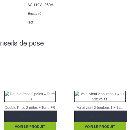
AC 110V - 250V
Encastré
tact
nseils de pose
Double Prise 2 pôles + Terre FR
Va et vient 2 boutons 1 + 1 /...
29,57 € TTC
73,10 € TTC
VOIR LE PRODUIT
VOIR LE PRODUIT