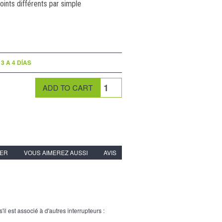
oints différents par simple
3 A 4 DÍAS
IER
VOUS AIMEREZ AUSSI
AVIS
il est associé à d'autres interrupteurs :