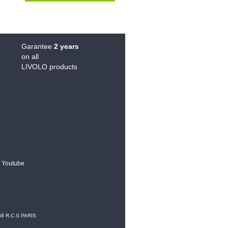
Garantee
2 years
on all
LIVOLO products
Youtube
68 R.C.S PARIS