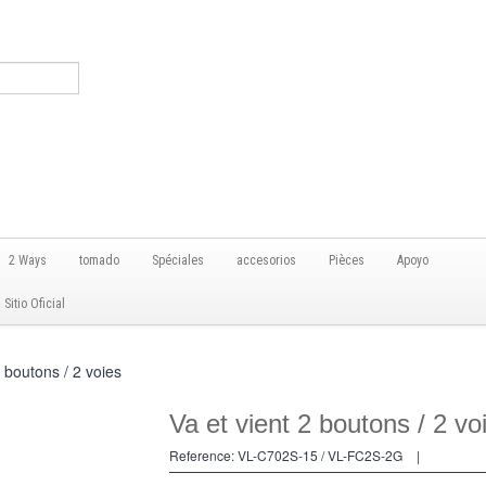
2 Ways
tomado
Spéciales
accesorios
Pièces
Apoyo
itio Oficial
2 boutons / 2 voies
Va et vient 2 boutons / 2 vo
Reference:
VL-C702S-15 / VL-FC2S-2G
|