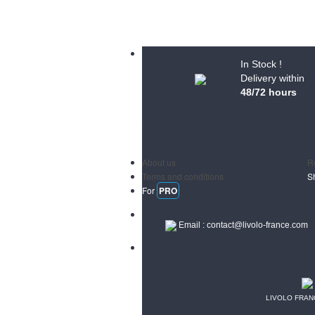
In Stock !
Delivery within
48/72 hours
Informations
S
About us
R
Terms and conditions
S
For
PRO
Email :
contact@livolo-france.com
Secure CB & Paypal payments
LIVOLO FRANCE