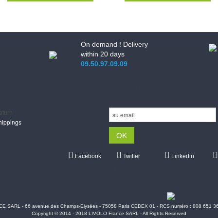
On demand ! Delivery
within 20 days
09.50.97.09.09
upport
Newsletter
eturn
hippings
Facebook
Twitter
Linkedin
Shipments Post & Intl
 SARL - 66 avenue des Champs-Elysées - 75058 Paris CEDEX 01 - RCS numéro : 808 651 3
Copyright © 2014 - 2018 LIVOLO France SARL - All Rights Reserved