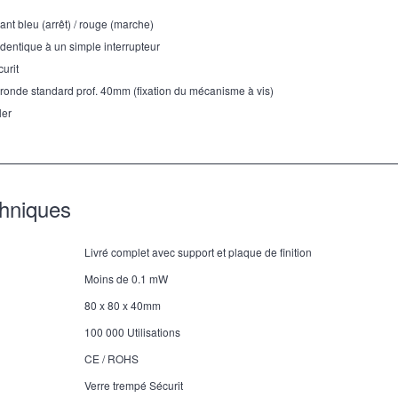
yant bleu (arrêt) / rouge (marche)
dentique à un simple interrupteur
curit
 ronde standard prof. 40mm (fixation du mécanisme à vis)
ler
chniques
Livré complet avec support et plaque de finition
Moins de 0.1 mW
80 x 80 x 40mm
100 000 Utilisations
CE / ROHS
Verre trempé Sécurit