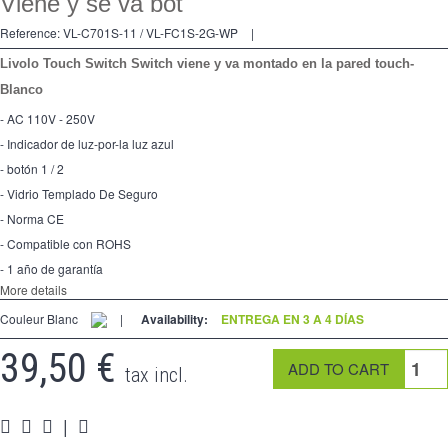
Viene y se va bot
2 Ways
Reference:
VL-C701S-11 / VL-FC1S-2G-WP
|
tomado
Livolo Touch Switch Switch viene y va montado en la pared touch-
Spéciales
Blanco
- AC 110V - 250V
accesorios
- Indicador de luz-por-la luz azul
Pièces
- botón 1 / 2
- Vidrio Templado De Seguro
Apoyo
- Norma CE
- Compatible con ROHS
Espace
PRO
- 1 año de garantía
More details
Couleur Blanc
|
Availability:
ENTREGA EN 3 A 4 DÍAS
39,50 €
tax incl.
|