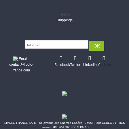
Return
Shippings
Newsletter
Email :
contact@livolo-
Facebook
Twitter
Linkedin
Youtube
france.com
Secure CB & Paypal payments
Shipments Post & Intl
LIVOLO FRANCE SARL - 66 avenue des Champs-Elysées - 75058 Paris CEDEX 01 - RCS
numéro : 808 651 368 R.C.S PARIS