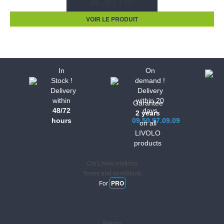
28,70 € TTC
VOIR LE PRODUIT
In
On
Stock !
demand !
Delivery
Delivery
within
within 20
Garantee
48/72
days
2 years
hours
09.50.97.09.09
on all
LIVOLO
Informations
products
Chi Livolo elettrico
Terms and conditions
For
PRO
Support
Return