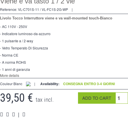
Viene e va tasto 1 / 2 vie
2 modi
Reference:
VL-C701S-11 / VL-FC1S-2G-WP
|
preso
Livolo Tocco Interruttore viene e va wall-mounted touch-Bianco
Spéciales
- AC 110V - 250V
- Indicatore luminoso-da-azzurro
accessori
- 1 pulsante a / 2-way
Pièces
- Vetro Temperato Di Sicurezza
- Norma CE
Media
- A norma ROHS
- 1 anni di garanzia
Espace
PRO
More details
Couleur Blanc
|
Availability:
CONSEGNA ENTRO 3-4 GIORNI
39,50 €
tax incl.
|