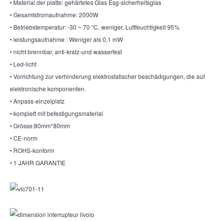
• Material der platte: gehärtetes Glas Esg-sicherheitsglas
• Gesamtstromaufnahme: 2000W
• Betriebstemperatur: -30 ~ 70 ℃, weniger, Luftfeuchtigkeit 95%
• leistungsaufnahme : Weniger als 0,1 mW
• nicht brennbar, anti-kratz-und wasserfest
• Led-licht
• Vorrichtung zur verhinderung elektrostatischer beschädigungen, die auf
elektronische komponenten.
• Anpass-einzelplatz
• komplett mit befestigungsmaterial
• Grösse:80mm*80mm
• CE-norm
• ROHS-konform
• 1 JAHR GARANTIE