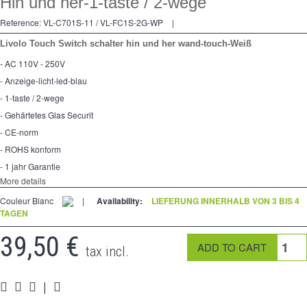
Hin und her-1-taste / 2-wege
Kreuzschalters
Reference:
VL-C701S-11 / VL-FC1S-2G-WP
|
Steckdose
Livolo Touch Switch schalter hin und her wand-touch-Weiß
Spéciales
- AC 110V - 250V
- Anzeige-licht-led-blau
Zubehör
- 1-taste / 2-wege
Pièces
- Gehärtetes Glas Securit
- CE-norm
Medien
- ROHS konform
- 1 jahr Garantie
Espace
PRO
More details
Couleur Blanc
|
Availability:
LIEFERUNG INNERHALB VON 3 BIS 4
TAGEN
39,50 €
tax incl.
|