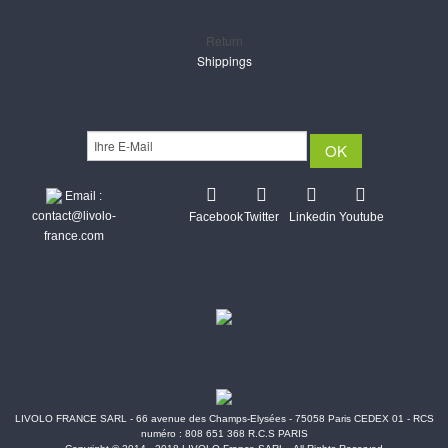
Return
Shippings
Newsletter
Email :
contact@livolo-
Facebook
Twitter
Linkedin
Youtube
france.com
Secure CB & Paypal payments
Shipments Post & Intl
LIVOLO FRANCE SARL - 66 avenue des Champs-Elysées - 75058 Paris CEDEX 01 - RCS
numéro : 808 651 368 R.C.S PARIS