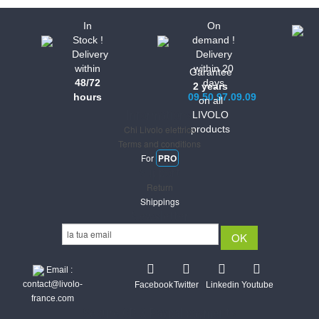
In
On
Stock !
demand !
Delivery
Delivery
within
within 20
Garantee
48/72
days
2 years
hours
09.50.97.09.09
on all
Informations
LIVOLO
Chi Livolo elettrico
products
Terms and conditions
For
PRO
Support
Return
Shippings
Newsletter
Email :
contact@livolo-
Facebook
Twitter
Linkedin
Youtube
france.com
Secure CB & Paypal payments