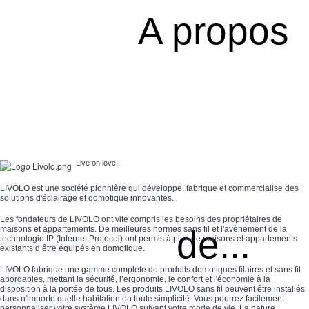
2 modi
A propos
preso
Spéciales
accessori
Pièces
Media
Live on love...
Espace
PRO
LIVOLO est une société pionnière qui développe, fabrique et commercialise des
solutions d'éclairage et domotique innovantes.
Les fondateurs de LIVOLO ont vite compris les besoins des propriétaires de
de...
maisons et appartements. De meilleures normes sans fil et l'avènement de la
technologie IP (Internet Protocol) ont permis à plus de maisons et appartements
existants d’être équipés en domotique.
LIVOLO fabrique une gamme complète de produits domotiques filaires et sans fil
abordables, mettant la sécurité, l’ergonomie, le confort et l'économie à la
disposition à la portée de tous. Les produits LIVOLO sans fil peuvent être installés
dans n'importe quelle habitation en toute simplicité. Vous pourrez facilement
personnaliser votre système LIVOLO suivant votre mode de vie. La nature