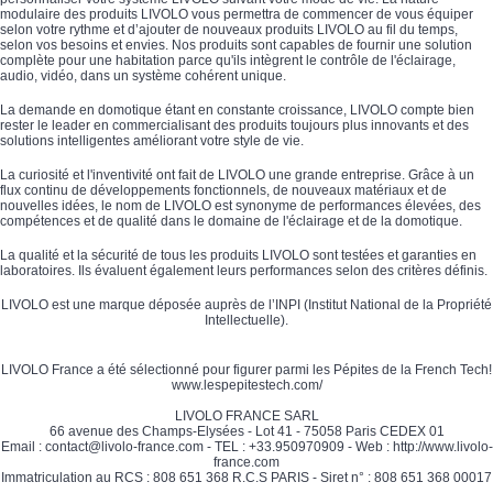
modulaire des produits LIVOLO vous permettra de commencer de vous équiper
selon votre rythme et d’ajouter de nouveaux produits LIVOLO au fil du temps,
selon vos besoins et envies. Nos produits sont capables de fournir une solution
complète pour une habitation parce qu'ils intègrent le contrôle de l'éclairage,
audio, vidéo, dans un système cohérent unique.
La demande en domotique étant en constante croissance, LIVOLO compte bien
rester le leader en commercialisant des produits toujours plus innovants et des
solutions intelligentes améliorant votre style de vie.
La curiosité et l'inventivité ont fait de LIVOLO une grande entreprise. Grâce à un
flux continu de développements fonctionnels, de nouveaux matériaux et de
nouvelles idées, le nom de LIVOLO est synonyme de performances élevées, des
compétences et de qualité dans le domaine de l'éclairage et de la domotique.
La qualité et la sécurité de tous les produits LIVOLO sont testées et garanties en
laboratoires. Ils évaluent également leurs performances selon des critères définis.
LIVOLO est une marque déposée auprès de l’INPI (Institut National de la Propriété
Intellectuelle).
LIVOLO France a été sélectionné pour figurer parmi les Pépites de la French Tech!
www.lespepitestech.com/
LIVOLO FRANCE SARL
66 avenue des Champs-Elysées - Lot 41 - 75058 Paris CEDEX 01
Email : contact@livolo-france.com - TEL : +33.950970909 - Web : http://www.livolo-
france.com
Immatriculation au RCS : 808 651 368 R.C.S PARIS - Siret n° : 808 651 368 00017