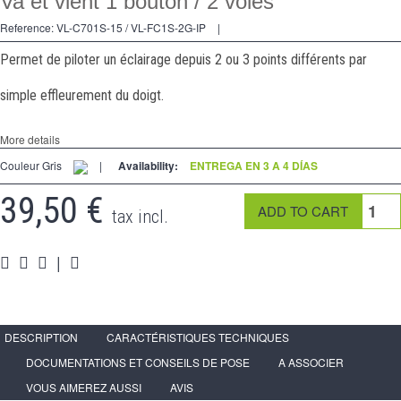
Va et vient 1 bouton / 2 voies
2 Ways
Reference:
VL-C701S-15 / VL-FC1S-2G-IP
|
tomado
Permet de piloter un éclairage depuis 2 ou 3 points différents par
Spéciales
simple effleurement du doigt.
accesorios
More details
Pièces
Couleur Gris
|
Availability:
ENTREGA EN 3 A 4 DÍAS
Apoyo
39,50 €
tax incl.
Programa de revendedor - LIVOLO Francia Sitio Oficial
|
DESCRIPTION
CARACTÉRISTIQUES TECHNIQUES
DOCUMENTATIONS ET CONSEILS DE POSE
A ASSOCIER
VOUS AIMEREZ AUSSI
AVIS