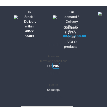
In
On
Stock !
demand !
Delivery
Delivery
within
within 20
Garantee
48/72
days
2 years
hours
09.50.97.09.09
on all
LIVOLO
Informations
products
About us
Terms and conditions
For
PRO
Support
Return
Shippings
Newsletter