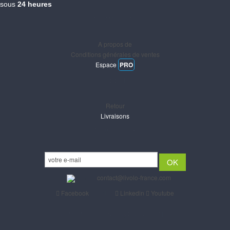
sous
24 heures
Informations
A propos de
Conditions générales de ventes
Espace
PRO
Support
Retour
Livraisons
Newsletter
Email :
contact@livolo-france.com
Facebook
Twitter
Linkedin
Youtube
Paiements CB & Paypal sécurisés