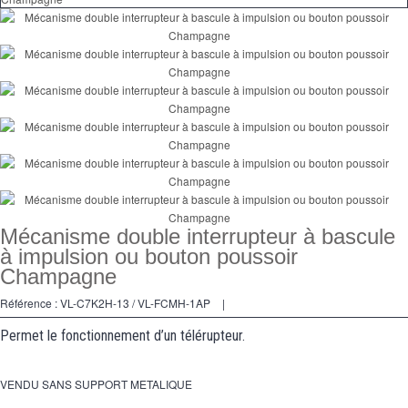
Va et Vients
Prises
Multimedia
Accessoires
Pièces
Supports
Espace
PRO
Mécanisme double interrupteur à bascule
à impulsion ou bouton poussoir
Champagne
Référence :
VL-C7K2H-13 / VL-FCMH-1AP
|
Permet le fonctionnement d’un télérupteur.
VENDU SANS SUPPORT METALIQUE