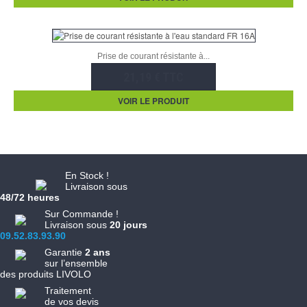
Prise de courant résistante à...
21,19 € TTC
VOIR LE PRODUIT
En Stock !
Livraison sous
48/72 heures
Sur Commande !
Livraison sous
20 jours
09.52.83.93.90
Garantie
2 ans
sur l’ensemble
des produits LIVOLO
Traitement
de vos devis