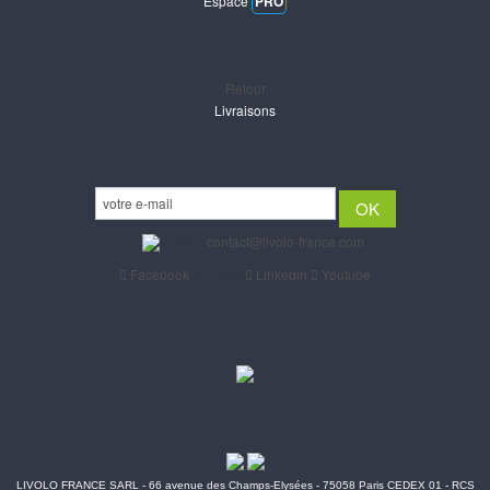
Espace
PRO
Support
Retour
Livraisons
Newsletter
Email :
contact@livolo-france.com
Facebook
Twitter
Linkedin
Youtube
Paiements CB & Paypal sécurisés
Expéditions Poste & Colissimo
LIVOLO FRANCE SARL - 66 avenue des Champs-Elysées - 75058 Paris CEDEX 01 - RCS