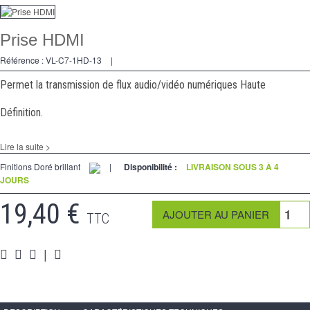
Variateurs
Prise HDMI
Va et Vients
Référence :
VL-C7-1HD-13
|
Prises
Permet la transmission de flux audio/vidéo numériques Haute
Multimedia
Définition.
Accessoires
Lire la suite >
Pièces
Finitions Doré brillant
|
Disponibilité :
LIVRAISON SOUS 3 À 4
JOURS
Supports
19,40 €
Espace Pro
TTC
|