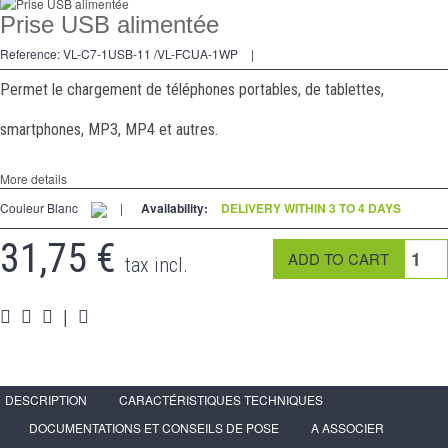
2 Ways
Prise USB alimentée
Socket
Reference:
VL-C7-1USB-11 /VL-FCUA-1WP
|
Spéciales
Permet le chargement de téléphones portables, de tablettes,
Accessories
smartphones, MP3, MP4 et autres.
Pièces
More details
Media
Couleur Blanc
|
Availability:
DELIVERY WITHIN 3 TO 4 DAYS
Espace
PRO
31,75 €
tax incl.
|
DESCRIPTION
CARACTÉRISTIQUES TECHNIQUES
DOCUMENTATIONS ET CONSEILS DE POSE
A ASSOCIER