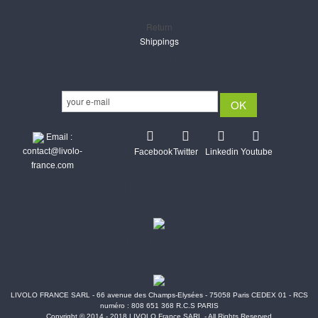
Return
Shippings
Newsletter
Email :
contact@livolo-
Facebook
Twitter
Linkedin
Youtube
france.com
Secure CB & Paypal payments
Shipments Post & Intl
LIVOLO FRANCE SARL - 66 avenue des Champs-Elysées - 75058 Paris CEDEX 01 - RCS
numéro : 808 651 368 R.C.S PARIS
Copyright © 2014 - 2018 LIVOLO France SARL - All Rights Reserved