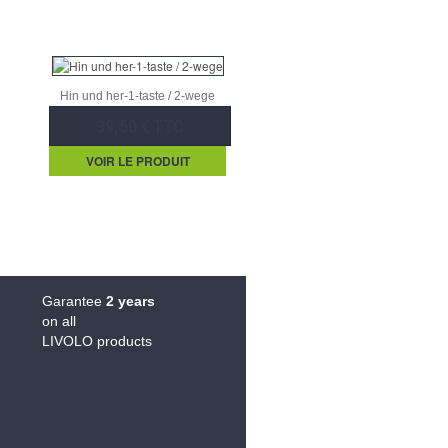
Hin und her-1-taste / 2-wege
39,50 € TTC
VOIR LE PRODUIT
Garantee
2 years
on all
LIVOLO products