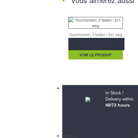
Touchscreen, 2 tasten / 2x1 weg
33,65 € TTC
VOIR LE PRODUIT
In Stock !
Delivery within
48/72 hours
Informations
S
About us
R