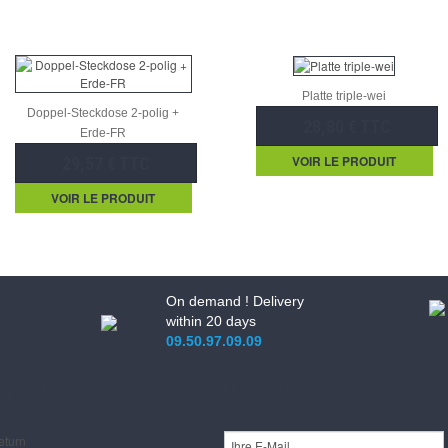
Platte triple-wei
Doppel-Steckdose 2-polig +
28,80 € TTC
Erde-FR
VOIR LE PRODUIT
29,57 € TTC
VOIR LE PRODUIT
On demand ! Delivery
within 20 days
09.50.97.09.09
upport
Newsletter
eturn