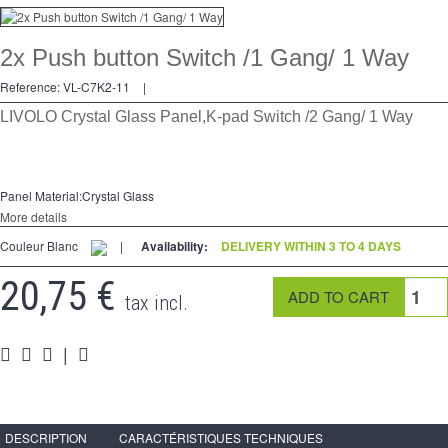
Dimmer
2x Push button Switch /1 Gang/ 1 Way
2 Ways
Reference:
VL-C7K2-11
|
Socket
LIVOLO Crystal Glass Panel,K-pad Switch /2 Gang/ 1 Way
Spéciales
Accessories
Panel Material:Crystal Glass
More details
Pièces
Couleur Blanc
|
Availability:
DELIVERY WITHIN 3 TO 4 DAYS
Media
20,75 €
tax incl.
Reseller program - LIVOLO France Official Website
|
DESCRIPTION
CARACTÉRISTIQUES TECHNIQUES