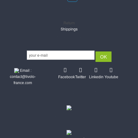
Support
Return
Shippings
Newsletter
Email :
contact@livolo-
Facebook
Twitter
Linkedin
Youtube
france.com
Secure CB & Paypal payments
Shipments Post & Intl