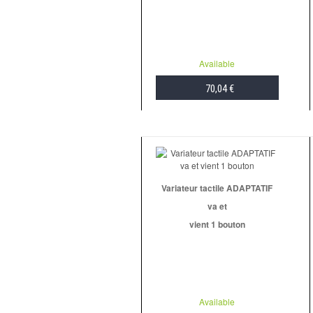
Available
70,04 €
ADD TO CART
Variateur tactile ADAPTATIF
va et
vient 1 bouton
Available