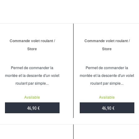
Commande volet roulant /
Commande volet roulant /
Store
Store
Permet de commander la
Permet de commander la
montée et la descente d'un volet
montée et la descente d'un volet
roulant par simple...
roulant par simple...
Available
Available
46,90 €
46,90 €
ADD TO CART
ADD TO CART