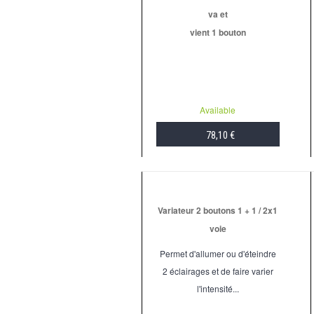
va et
vient 1 bouton
Available
78,10 €
ADD TO CART
Variateur 2 boutons 1 + 1 / 2x1
voie
Permet d'allumer ou d'éteindre
2 éclairages et de faire varier
l'intensité...