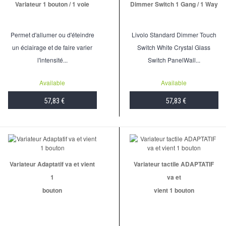
Variateur 1 bouton / 1 voie
Dimmer Switch 1 Gang / 1 Way
Permet d'allumer ou d'éteindre
Livolo Standard Dimmer Touch
un éclairage et de faire varier
Switch White Crystal Glass
l'intensité...
Switch PanelWall...
Available
Available
57,83 €
57,83 €
ADD TO CART
ADD TO CART
Variateur Adaptatif va et vient
Variateur tactile ADAPTATIF
1
va et
bouton
vient 1 bouton