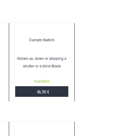
Curtain Switch
Allows up, down or stopping a
shutter or a blind Black
Available
46,90 €
ADD TO CART