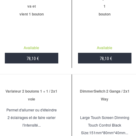
va et
1
vient 1 bouton
bouton
Available
Available
78,10 €
78,10 €
ADD TO CART
ADD TO CART
Variateur 2 boutons 1 + 1 / 2x1
DimmerSwitch 2 Gangs / 2x1
voie
Way
Permet d'allumer ou d'éteindre
2 éclairages et de faire varier
Large Touch Screen Dimming
l'intensité...
Touch Control Black
Size:151mm*80mm*40mm...