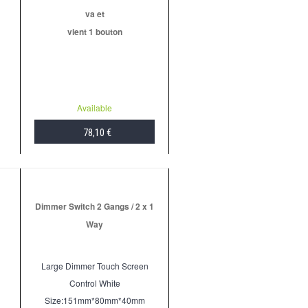
va et
vient 1 bouton
Available
78,10 €
ADD TO CART
Dimmer Switch 2 Gangs / 2 x 1
Way
Large Dimmer Touch Screen
Control White
Size:151mm*80mm*40mm