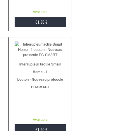
Available
61,30 €
ADD TO CART
Interrupteur tactile Smart
Home - 1
bouton - Nouveau protocole
EC-SMART
Available
61,90 €