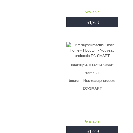
Available
61,30 €
ADD TO CART
Interrupteur tactile Smart
Home - 1
bouton - Nouveau protocole
EC-SMART
Available
61,90 €