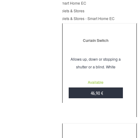
Smart Home EC
Volets & Stores
Volets & Stores - Smart Home EC
Curtain Switch
Allows up, down or stopping a
shutter or a blind. White
Available
46,90 €
ADD TO CART