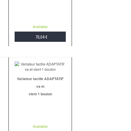
Available
70,04 €
ADD TO CART
Variateur tactile ADAPTATIF
va et
vient 1 bouton
Available