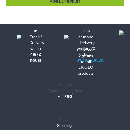
VOIR LE PRODUIT
In
On
Stock !
demand !
Delivery
Delivery
within
within 20
Garantee
48/72
days
2 years
hours
09.50.97.09.09
on all
LIVOLO
Informations
products
About us
Terms and conditions
For
PRO
Support
Return
Shippings