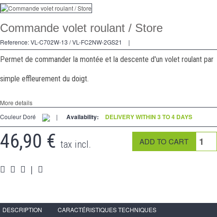
Dimmer
Commande volet roulant / Store
2 Ways
Reference:
VL-C702W-13 / VL-FC2NW-2GS21
|
Socket
Permet de commander la montée et la descente d'un volet roulant par
Spéciales
simple effleurement du doigt.
Accessories
More details
Pièces
Couleur Doré
|
Availability:
DELIVERY WITHIN 3 TO 4 DAYS
Media
46,90 €
tax incl.
Reseller program - LIVOLO France Official Website
|
DESCRIPTION
CARACTÉRISTIQUES TECHNIQUES