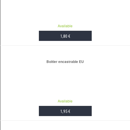
Available
1,80 €
ADD TO CART
Boitier encastrable EU
Available
1,95 €
ADD TO CART