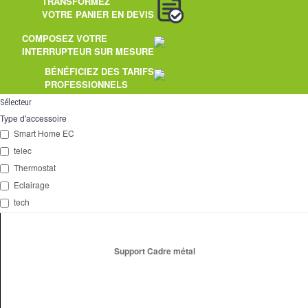
TRANSFORMEZ
Dimmer
VOTRE PANIER EN DEVIS
2 Ways
COMPOSEZ VOTRE
INTERRUPTEUR SUR MESURE
Socket
BÉNÉFICIEZ DES TARIFS
PROFESSIONNELS
Spéciales
Sélecteur
Accessories
Type d'accessoire
Smart Home EC
Pièces
telec
Thermostat
Media
Eclairage
Espace
PRO
tech
Support Cadre métal