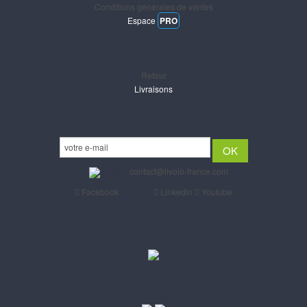
Conditions générales de ventes
Espace
PRO
Support
Retour
Livraisons
Newsletter
Email :
contact@livolo-france.com
Facebook
Twitter
Linkedin
Youtube
Paiements CB & Paypal sécurisés
Expéditions Poste & Colissimo