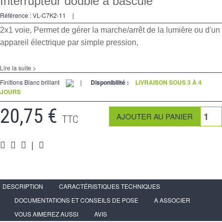
Interrupteur double à bascule
Va et Vients
Référence :
VL-C7K2-11
|
Prises
2x1 voie, Permet de gérer la marche/arrêt de la lumière ou d'un
Multimedia
appareil électrique par simple pression,
Accessoires
Lire la suite >
Pièces
Finitions Blanc brillant
|
Disponibilité :
LIVRAISON SOUS 3 À 4
JOURS
Supports
20,75 €
TTC
Espace Pro
|
DESCRIPTION
CARACTÉRISTIQUES TECHNIQUES
DOCUMENTATIONS ET CONSEILS DE POSE
A ASSOCIER
VOUS AIMEREZ AUSSI
AVIS