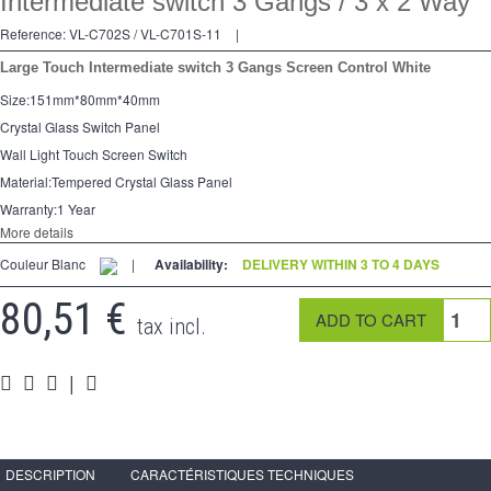
Intermediate switch 3 Gangs / 3 x 2 Way
2 Ways
Reference:
VL-C702S / VL-C701S-11
|
Socket
Large Touch Intermediate switch 3 Gangs Screen Control White
Spéciales
Size:151mm*80mm*40mm
Crystal Glass Switch Panel
Accessories
Wall Light Touch Screen Switch
Pièces
Material:Tempered Crystal Glass Panel
Warranty:1 Year
Media
More details
Couleur Blanc
|
Availability:
DELIVERY WITHIN 3 TO 4 DAYS
Espace
PRO
80,51 €
tax incl.
|
DESCRIPTION
CARACTÉRISTIQUES TECHNIQUES