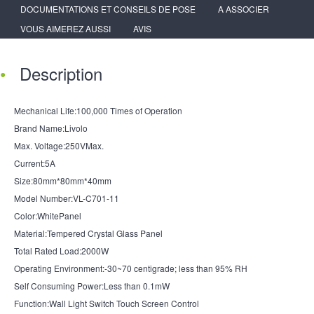
DOCUMENTATIONS ET CONSEILS DE POSE
A ASSOCIER
VOUS AIMEREZ AUSSI
AVIS
Description
Mechanical Life:100,000 Times of Operation
Brand Name:Livolo
Max. Voltage:250VMax.
Current:5A
Size:80mm*80mm*40mm
Model Number:VL-C701-11
Color:WhitePanel
Material:Tempered Crystal Glass Panel
Total Rated Load:2000W
Operating Environment:-30~70 centigrade; less than 95% RH
Self Consuming Power:Less than 0.1mW
Function:Wall Light Switch Touch Screen Control