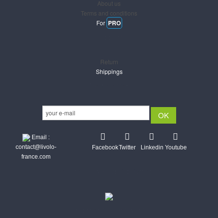
About us
Terms and conditions
For
PRO
Support
Return
Shippings
Newsletter
Email :
contact@livolo-
Facebook
Twitter
Linkedin
Youtube
france.com
Secure CB & Paypal payments
Shipments Post & Intl