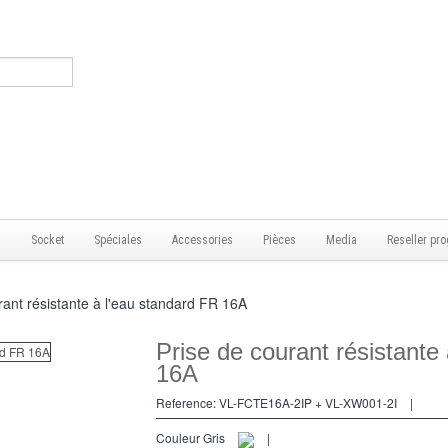
s
Socket
Spéciales
Accessories
Pièces
Media
Reseller pro
rant résistante à l'eau standard FR 16A
Prise de courant résistante
16A
Reference:
VL-FCTE16A-2IP + VL-XW001-2I
|
Couleur Gris
|