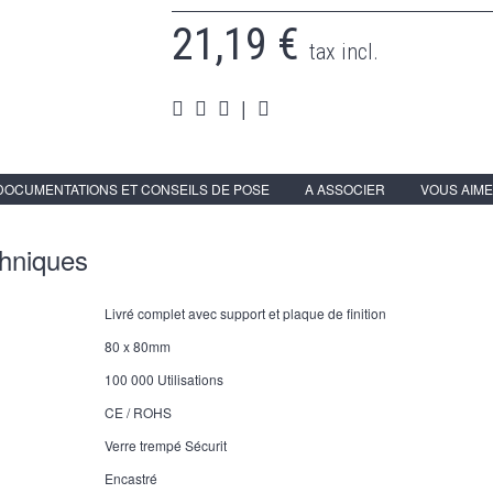
21,19 €
tax incl.
|
DOCUMENTATIONS ET CONSEILS DE POSE
A ASSOCIER
VOUS AIME
chniques
Livré complet avec support et plaque de finition
80 x 80mm
100 000 Utilisations
CE / ROHS
Verre trempé Sécurit
Encastré