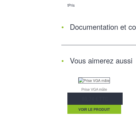
tPris
Documentation et co
Vous aimerez aussi
Prise VGA mâle
80,74 € TTC
VOIR LE PRODUIT