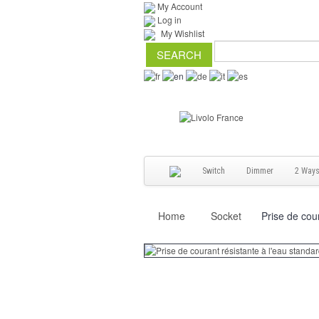
My Account
Log in
My Wishlist
Switch
Dimmer
2 Way
Home
Socket
Prise de cou