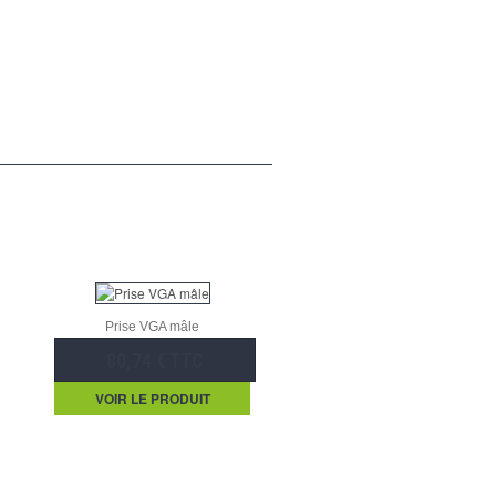
Prise VGA mâle
80,74 € TTC
VOIR LE PRODUIT