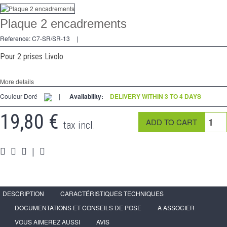
Dimmer
Plaque 2 encadrements
2 Ways
Reference:
C7-SR/SR-13
|
Socket
Pour 2 prises Livolo
Spéciales
More details
Accessories
Couleur Doré
|
Availability:
DELIVERY WITHIN 3 TO 4 DAYS
Pièces
19,80 €
tax incl.
Media
|
Reseller program - LIVOLO France Official Website
DESCRIPTION
CARACTÉRISTIQUES TECHNIQUES
DOCUMENTATIONS ET CONSEILS DE POSE
A ASSOCIER
VOUS AIMEREZ AUSSI
AVIS