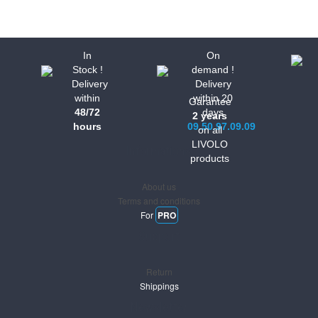
In
On
Stock !
demand !
Delivery
Delivery
within
within 20
Garantee
48/72
days
2 years
hours
09.50.97.09.09
on all
LIVOLO
Informations
products
About us
Terms and conditions
For
PRO
Support
Return
Shippings
Newsletter