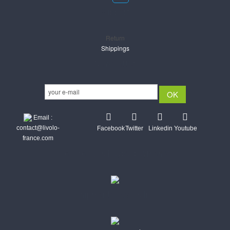
Support
Return
Shippings
Newsletter
Email :
contact@livolo-
Facebook
Twitter
Linkedin
Youtube
france.com
Secure CB & Paypal payments
Shipments Post & Intl