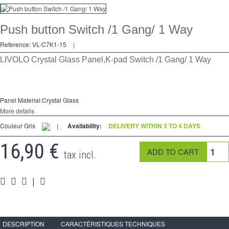
Dimmer
Push button Switch /1 Gang/ 1 Way
2 Ways
Reference:
VL-C7K1-15
|
Socket
LIVOLO Crystal Glass Panel,K-pad Switch /1 Gang/ 1 Way
Spéciales
Accessories
Panel Material:Crystal Glass
More details
Pièces
Couleur Gris
|
Availability:
DELIVERY WITHIN 3 TO 4 DAYS
Media
16,90 €
tax incl.
Reseller program - LIVOLO France Official Website
|
DESCRIPTION
CARACTÉRISTIQUES TECHNIQUES