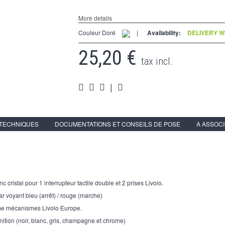
More details
Couleur Doré
|
Availability:
DELIVERY WI
25,20 €
tax incl.
|
 TECHNIQUES
DOCUMENTATIONS ET CONSEILS DE POSE
A ASSOC
c cristal pour 1 interrupteur tactile double et 2 prises Livolo.
ar voyant bleu (arrêt) / rouge (marche)
me mécanismes Livolo Europe.
nition (noir, blanc, gris, champagne et chrome)