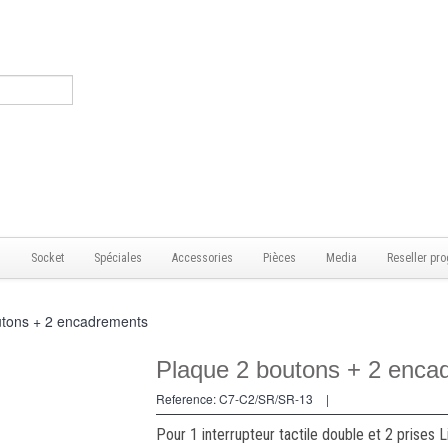
s
Socket
Spéciales
Accessories
Pièces
Media
Reseller pro
utons + 2 encadrements
Plaque 2 boutons + 2 enca
Reference:
C7-C2/SR/SR-13
|
Pour 1 interrupteur tactile double et 2 prises L