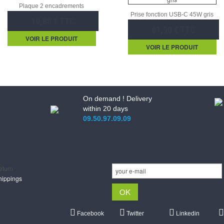
Plaque 2 encadrements
Prise fonction USB-C 45W gris
19,80 € TTC
61,90 € TTC
VOIR LE PRODUIT
VOIR LE PRODUIT
On demand ! Delivery
within 20 days
09.50.97.09.09
upport
Newsletter
eturn
hippings
Facebook
Twitter
Linkedin