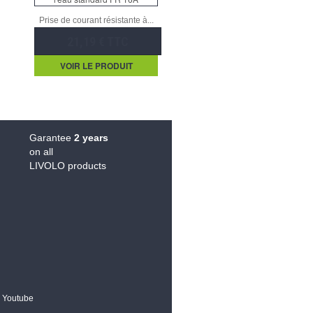
Prise de courant résistante à...
21,19 € TTC
VOIR LE PRODUIT
Garantee
2 years
on all
LIVOLO products
Youtube