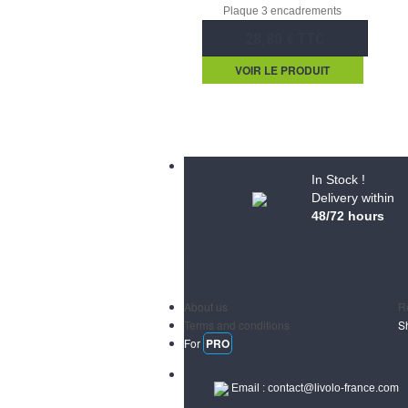
Plaque 3 encadrements
28,80 € TTC
VOIR LE PRODUIT
In Stock !
Delivery within
48/72 hours
Informations
S
About us
R
Terms and conditions
S
For
PRO
Email :
contact@livolo-france.com