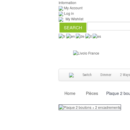
Information
My Account
Log in
My Wishlist
Switch
Dimmer
2 Way
Home
Pièces
Plaque 2 bo