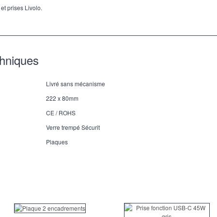
et prises Livolo.
chniques
Livré sans mécanisme
222 x 80mm
CE / ROHS
Verre trempé Sécurit
Plaques