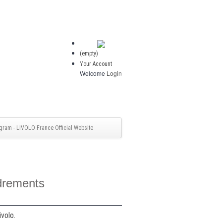
(empty)
Your Account
Welcome
Login
gram - LIVOLO France Official Website
drements
ivolo.