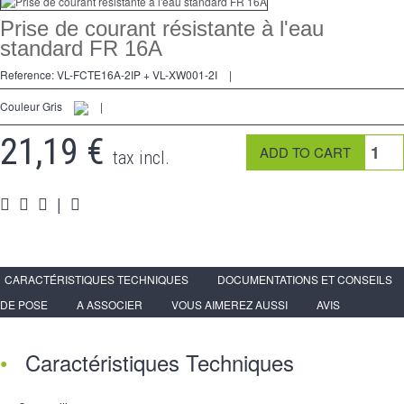
Kreuzschalters
Prise de courant résistante à l'eau
standard FR 16A
Steckdose
Reference:
VL-FCTE16A-2IP + VL-XW001-2I
|
Spéciales
Couleur Gris
|
Zubehör
21,19 €
tax incl.
Pièces
|
Medien
Espace
PRO
CARACTÉRISTIQUES TECHNIQUES
DOCUMENTATIONS ET CONSEILS
DE POSE
A ASSOCIER
VOUS AIMEREZ AUSSI
AVIS
Caractéristiques Techniques