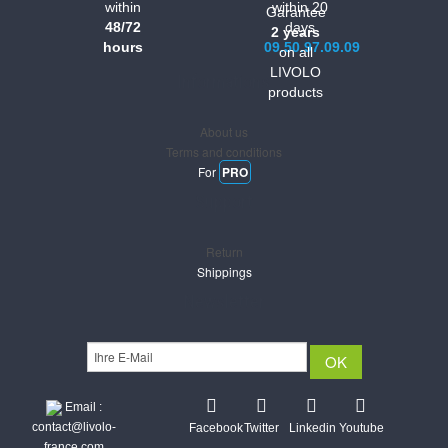
within
within 20
Garantee
48/72
days
2 years
hours
09.50.97.09.09
on all
LIVOLO
Informations
products
About us
Terms and conditions
For
PRO
Support
Return
Shippings
Newsletter
Email :
contact@livolo-
Facebook
Twitter
Linkedin
Youtube
france.com