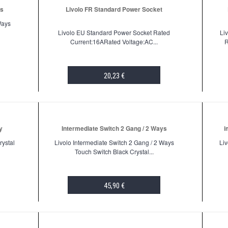
ys
Livolo FR Standard Power Socket
Ways
Livolo EU Standard Power Socket Rated
Li
Current:16ARated Voltage:AC...
R
20,23 €
ADD TO CART
y
Intermediate Switch 2 Gang / 2 Ways
i
rystal
Livolo Intermediate Switch 2 Gang / 2 Ways
Liv
Touch Switch Black Crystal...
45,90 €
ADD TO CART