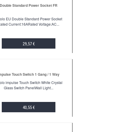
Double Standard Power Socket FR
volo EU Double Standard Power Socket
ated Current:16ARated Voltage:AC...
29,57 €
ADD TO CART
mpulse Touch Switch 1 Gang / 1 Way
olo impulse Touch Switch White Crystal
Glass Switch PanelWall Light...
40,55 €
ADD TO CART