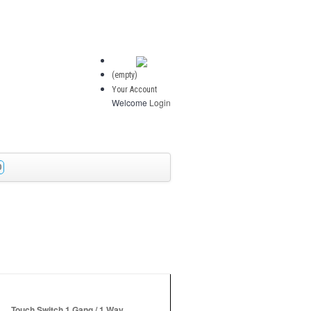
(empty)
Your Account
Welcome
Login
O
Touch Switch 1 Gang / 1 Way