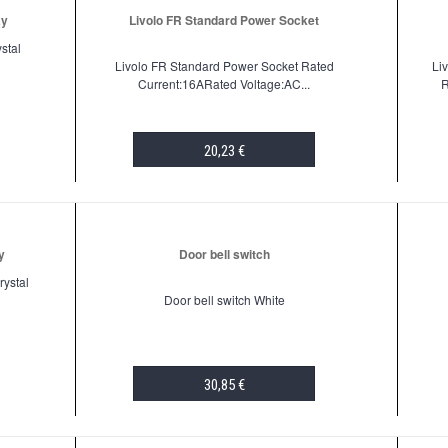
ay
Livolo FR Standard Power Socket
stal
Livolo FR Standard Power Socket Rated
Li
Current:16ARated Voltage:AC...
R
20,23 €
ADD TO CART
y
Door bell switch
rystal
Door bell switch White
30,85 €
ADD TO CART