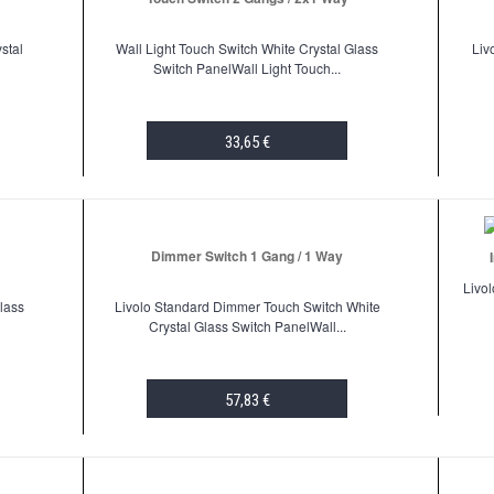
stal
Wall Light Touch Switch White Crystal Glass
Liv
Switch PanelWall Light Touch...
33,65 €
ADD TO CART
Dimmer Switch 1 Gang / 1 Way
Livol
lass
Livolo Standard Dimmer Touch Switch White
Crystal Glass Switch PanelWall...
57,83 €
ADD TO CART