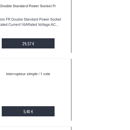
Double Standard Power Socket Fr
volo FR Double Standard Power Socket
ated Current:16ARated Voltage:AC...
29,57 €
ADD TO CART
interrupteur simple / 1 voie
5,40 €
ADD TO CART