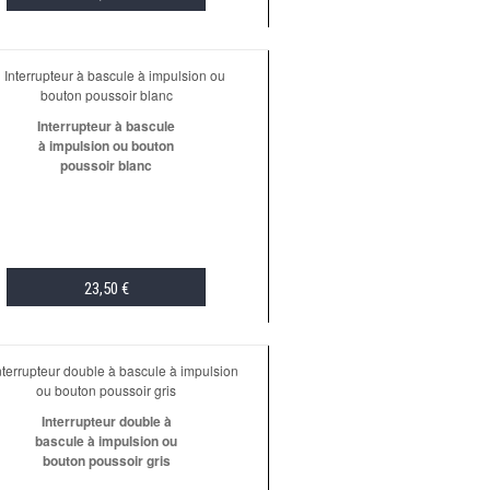
ADD TO CART
Interrupteur à bascule
à impulsion ou bouton
poussoir blanc
23,50 €
ADD TO CART
Interrupteur double à
bascule à impulsion ou
bouton poussoir gris