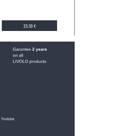
23,50 €
ADD TO CART
Garantee
2 years
on all
LIVOLO products
Youtube