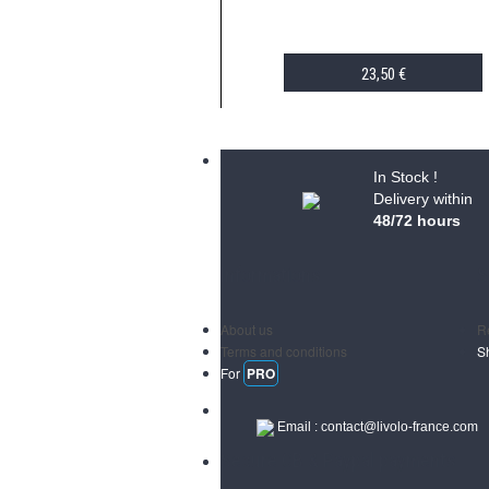
23,50 €
ADD TO CART
In Stock !
Delivery within
48/72 hours
Informations
S
About us
R
Terms and conditions
S
For
PRO
Email :
contact@livolo-france.com
Secure CB & Paypal payments