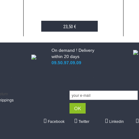
23,50 €
ADD TO CART
On demand ! Delivery
within 20 days
09.50.97.09.09
upport
Newsletter
eturn
hippings
Facebook
Twitter
Linkedin
Shipments Post & Intl