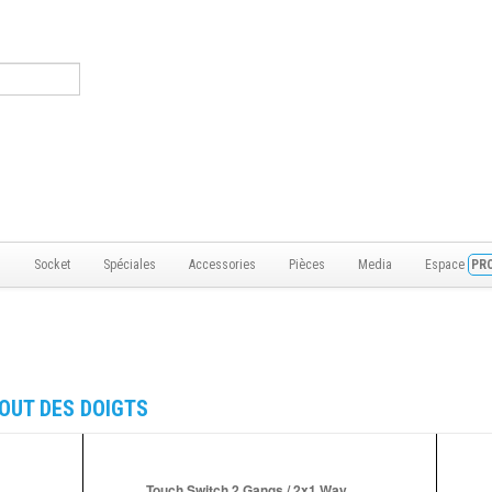
s
Socket
Spéciales
Accessories
Pièces
Media
Espace
PR
BOUT DES DOIGTS
Touch Switch 2 Gangs / 2x1 Way