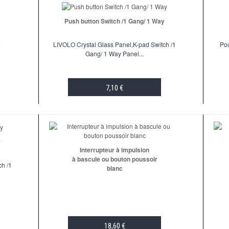
Push button Switch /1 Gang/ 1 Way
o
LIVOLO Crystal Glass Panel,K-pad Switch /1
Pou
Gang/ 1 Way Panel...
7,10 €
ADD TO CART
y
Interrupteur à impulsion
à bascule ou bouton poussoir
ch /1
blanc
18,60 €