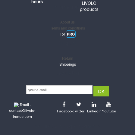
hours
LIVOLO
Informations
products
About us
Terms and conditions
For
PRO
Support
Return
Shippings
Newsletter
Email :
contact@livolo-
Facebook
Twitter
Linkedin
Youtube
france.com
Secure CB & Paypal payments