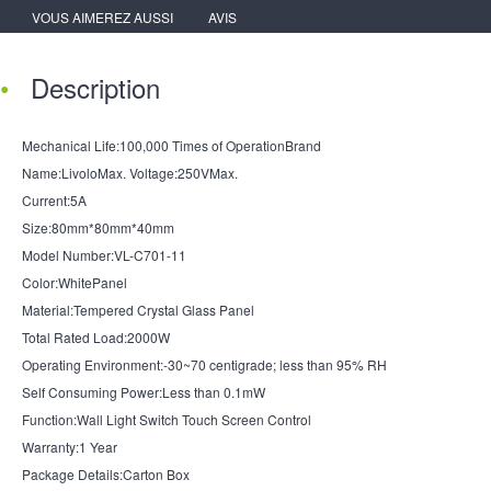
VOUS AIMEREZ AUSSI
AVIS
Description
Mechanical Life:100,000 Times of OperationBrand
Name:LivoloMax. Voltage:250VMax.
Current:5A
Size:80mm*80mm*40mm
Model Number:VL-C701-11
Color:WhitePanel
Material:Tempered Crystal Glass Panel
Total Rated Load:2000W
Operating Environment:-30~70 centigrade; less than 95% RH
Self Consuming Power:Less than 0.1mW
Function:Wall Light Switch Touch Screen Control
Warranty:1 Year
Package Details:Carton Box