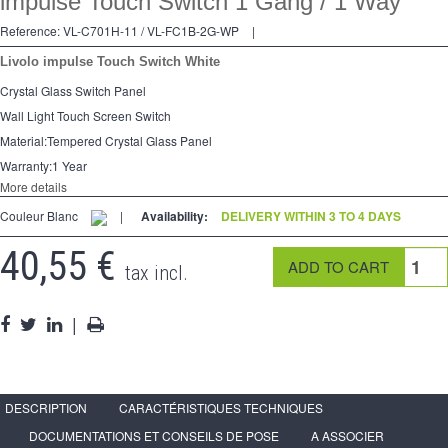
impulse Touch Switch 1 Gang / 1 Way
2 Ways
Reference:
VL-C701H-11 / VL-FC1B-2G-WP
|
Socket
Livolo impulse Touch Switch White
Spéciales
Crystal Glass Switch Panel
Wall Light Touch Screen Switch
Accessories
Material:Tempered Crystal Glass Panel
Pièces
Warranty:1 Year
More details
Media
Couleur Blanc
|
Availability:
DELIVERY WITHIN 3 TO 4 DAYS
Espace
PRO
40,55 €
tax incl.
|
DESCRIPTION
CARACTÉRISTIQUES TECHNIQUES
DOCUMENTATIONS ET CONSEILS DE POSE
A ASSOCIER