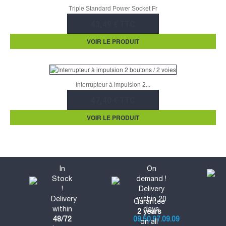
Triple Standard Power Socket Fr
43,49 € TTC
VOIR LE PRODUIT
Interrupteur à impulsion 2...
47,40 € TTC
VOIR LE PRODUIT
In
On
Stock
demand !
!
Delivery
Delivery
within 20
Garantee
within
days
2 years
48/72
09.50.97.09.09
on all