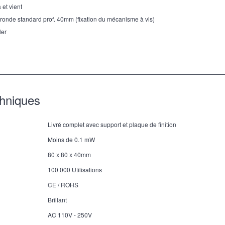
 et vient
 ronde standard prof. 40mm (fixation du mécanisme à vis)
ler
chniques
Livré complet avec support et plaque de finition
Moins de 0.1 mW
80 x 80 x 40mm
100 000 Utilisations
CE / ROHS
Brillant
AC 110V - 250V