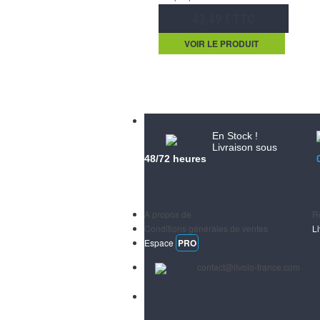
43,49 € TTC
VOIR LE PRODUIT
En Stock !
Livraison sous
48/72 heures
Informations
S
A propos de
R
Conditions générales de ventes
L
Espace
PRO
Email :
contact@livolo-france.com
Paiements CB & Paypal sécurisés