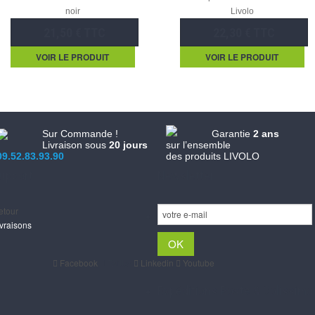
noir
Livolo
21,50 € TTC
22,30 € TTC
VOIR LE PRODUIT
VOIR LE PRODUIT
Sur Commande !
Garantie
2 ans
Livraison sous
20 jours
sur l’ensemble
09.52.83.93.90
des produits LIVOLO
upport
Newsletter
etour
ivraisons
Facebook
Twitter
Linkedin
Youtube
Expéditions Poste & Colissimo