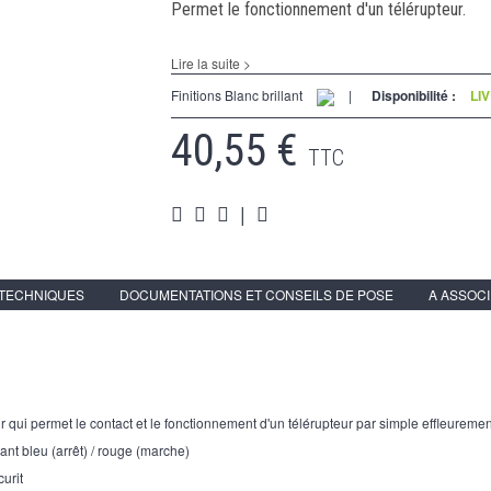
Permet le fonctionnement d'un télérupteur.
Lire la suite >
Finitions Blanc brillant
|
Disponibilité :
LI
40,55 €
TTC
|
 TECHNIQUES
DOCUMENTATIONS ET CONSEILS DE POSE
A ASSOC
ir qui permet le contact et le fonctionnement d'un télérupteur par simple effleuremen
yant bleu (arrêt) / rouge (marche)
curit