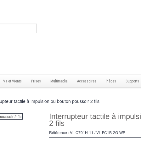
Va et Vients
Prises
Multimedia
Accessoires
Pièces
Supports
rupteur tactile à impulsion ou bouton poussoir 2 fils
Interrupteur tactile à impul
2 fils
Référence :
VL-C701H-11 / VL-FC1B-2G-WP
|