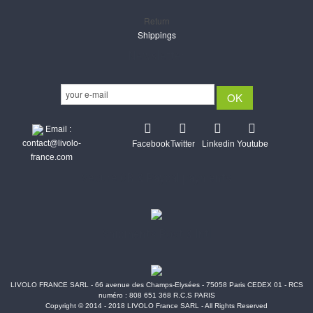
Return
Shippings
Newsletter
Email :
contact@livolo-
Facebook
Twitter
Linkedin
Youtube
france.com
Secure CB & Paypal payments
Shipments Post & Intl
LIVOLO FRANCE SARL - 66 avenue des Champs-Elysées - 75058 Paris CEDEX 01 - RCS
numéro : 808 651 368 R.C.S PARIS
Copyright © 2014 - 2018 LIVOLO France SARL - All Rights Reserved