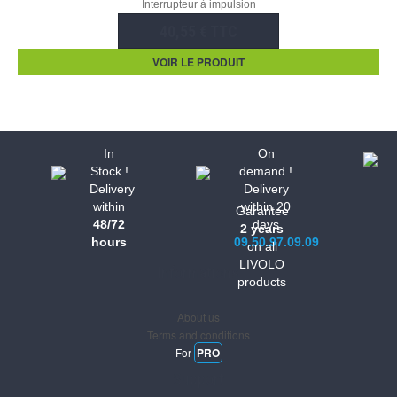
Interrupteur à impulsion
40,55 € TTC
VOIR LE PRODUIT
In
On
Stock !
demand !
Delivery
Delivery
within
within 20
Garantee
48/72
days
2 years
hours
09.50.97.09.09
on all
LIVOLO
Informations
products
About us
Terms and conditions
For
PRO
Support