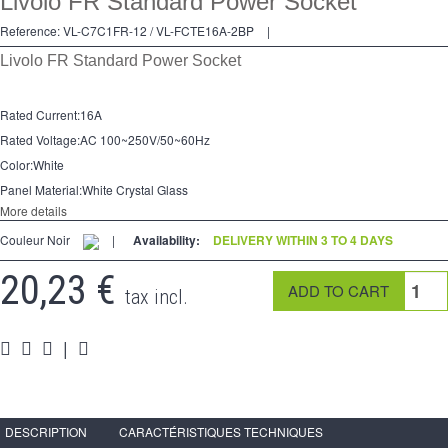
Livolo FR Standard Power Socket
2 Ways
Reference:
VL-C7C1FR-12 / VL-FCTE16A-2BP
|
Socket
Livolo FR Standard Power Socket
Spéciales
Rated Current:16A
Accessories
Rated Voltage:AC 100~250V/50~60Hz
Pièces
Color:White
Panel Material:White Crystal Glass
Media
More details
Couleur Noir
|
Availability:
DELIVERY WITHIN 3 TO 4 DAYS
Espace
PRO
20,23 €
tax incl.
|
DESCRIPTION
CARACTÉRISTIQUES TECHNIQUES