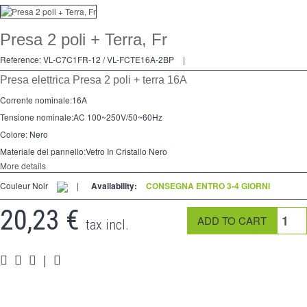
Dimmer
Presa 2 poli + Terra, Fr
2 modi
Reference:
VL-C7C1FR-12 / VL-FCTE16A-2BP
|
preso
Presa elettrica Presa 2 poli + terra 16A
Spéciales
Corrente nominale
:
16A
Tensione nominale:
AC 100
~
250V/50
~
60Hz
accessori
Colore:
Nero
Pièces
Materiale del pannello
:
Vetro In Cristallo Nero
More details
Media
Couleur Noir
|
Availability:
CONSEGNA ENTRO 3-4 GIORNI
Programma per rivenditori - LIVOLO Francia Sito Ufficiale di
20,23 €
tax incl.
|