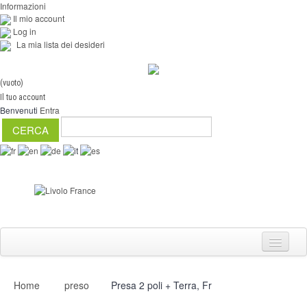
Informazioni
Il mio account
Log in
La mia lista dei desideri
(vuoto)
Il tuo account
Benvenuti
Entra
Home
preso
Presa 2 poli + Terra, Fr
Interruttori