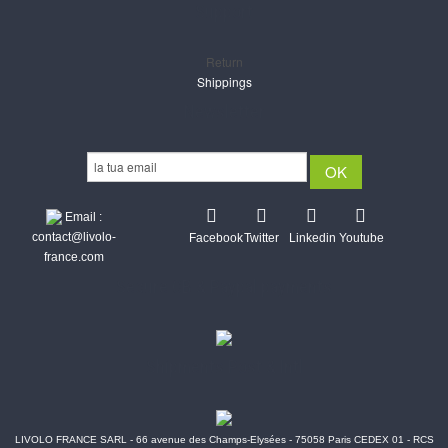
Support
Return
Shippings
Newsletter
Email :
contact@livolo-
Facebook
Twitter
Linkedin
Youtube
france.com
Secure CB & Paypal payments
Shipments Post & Intl
LIVOLO FRANCE SARL - 66 avenue des Champs-Elysées - 75058 Paris CEDEX 01 - RCS