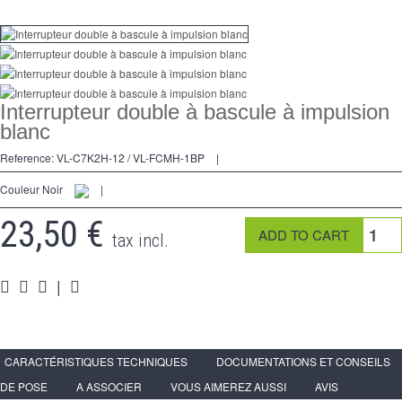
Dimmer
2 Ways
Socket
Interrupteur double à bascule à impulsion
Spéciales
blanc
Reference:
VL-C7K2H-12 / VL-FCMH-1BP
|
Accessories
Couleur Noir
|
Pièces
23,50 €
Media
tax incl.
Reseller program - LIVOLO France Official Website
|
CARACTÉRISTIQUES TECHNIQUES
DOCUMENTATIONS ET CONSEILS
DE POSE
A ASSOCIER
VOUS AIMEREZ AUSSI
AVIS