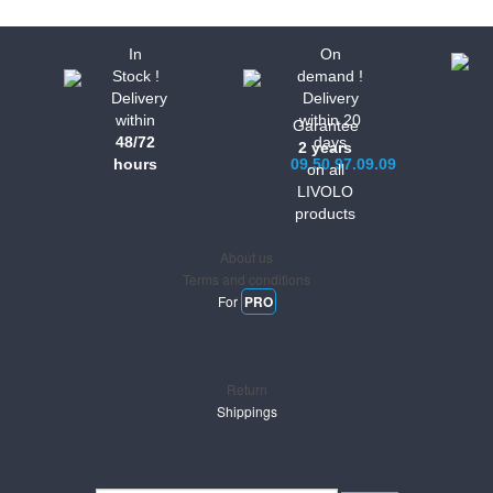
In
On
Stock !
demand !
Delivery
Delivery
within
within 20
Garantee
48/72
days
2 years
hours
09.50.97.09.09
on all
LIVOLO
Informations
products
About us
Terms and conditions
For
PRO
Support
Return
Shippings
Newsletter