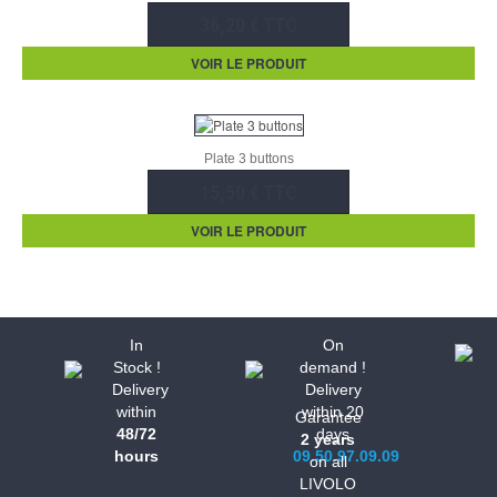
36,20 € TTC
VOIR LE PRODUIT
Plate 3 buttons
15,50 € TTC
VOIR LE PRODUIT
In
On
Stock !
demand !
Delivery
Delivery
within
within 20
Garantee
48/72
days
2 years
hours
09.50.97.09.09
on all
LIVOLO
Informations