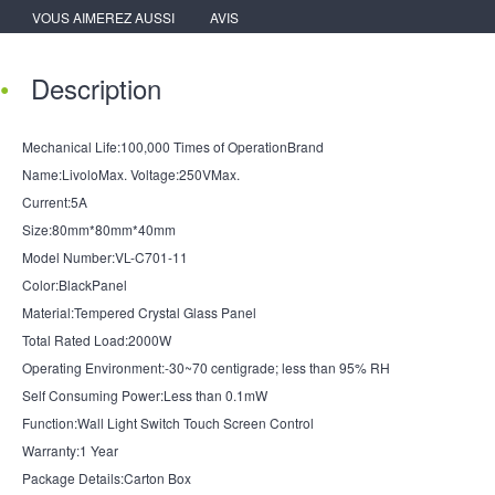
VOUS AIMEREZ AUSSI
AVIS
Description
Mechanical Life:100,000 Times of OperationBrand
Name:LivoloMax. Voltage:250VMax.
Current:5A
Size:80mm*80mm*40mm
Model Number:VL-C701-11
Color:BlackPanel
Material:Tempered Crystal Glass Panel
Total Rated Load:2000W
Operating Environment:-30~70 centigrade; less than 95% RH
Self Consuming Power:Less than 0.1mW
Function:Wall Light Switch Touch Screen Control
Warranty:1 Year
Package Details:Carton Box