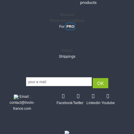
products
About us
Terms and conditions
For
PRO
Support
Return
Shippings
Newsletter
Email :
contact@livolo-
Facebook
Twitter
Linkedin
Youtube
france.com
Secure CB & Paypal payments