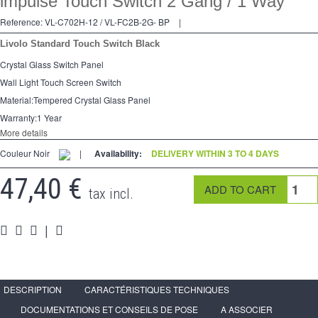
impulse Touch Switch 2 Gang / 1 Way
2 Ways
Reference:
VL-C702H-12 / VL-FC2B-2G- BP
|
Socket
Livolo Standard Touch Switch Black
Spéciales
Crystal Glass Switch Panel
Wall Light Touch Screen Switch
Accessories
Material:Tempered Crystal Glass Panel
Pièces
Warranty:1 Year
More details
Media
Couleur Noir
|
Availability:
DELIVERY WITHIN 3 TO 4 DAYS
Reseller program - LIVOLO France Official Website
47,40 €
tax incl.
|
DESCRIPTION
CARACTÉRISTIQUES TECHNIQUES
DOCUMENTATIONS ET CONSEILS DE POSE
A ASSOCIER