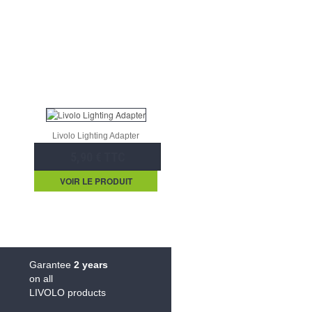
Livolo Lighting Adapter
5,90 € TTC
VOIR LE PRODUIT
Garantee
2 years
on all
LIVOLO products