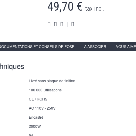
49,70 €
tax incl.
|
DOCUMENTATIONS ET CONSEILS DE POSE
A ASSOCIER
VOUS AIME
chniques
Livré sans plaque de finition
100 000 Utilisations
CE / ROHS
AC 110V - 250V
Encastré
2000W
5A