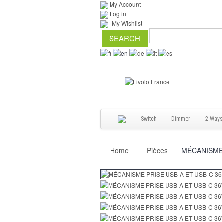
My Account
Log in
My Wishlist
Switch
Dimmer
2 Way
Home
Pièces
MÉCANISME 