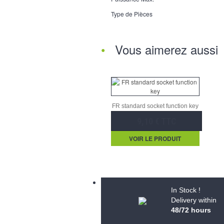
Type de Pièces
Vous aimerez aussi
FR standard socket function key
9,10 € TTC
VOIR LE PRODUIT
In Stock !
Delivery within
48/72 hours