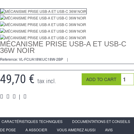
regulador
2 Ways
tomado
Spéciales
MÉCANISME PRISE USB-A ET USB-C
36W NOIR
accesorios
Reference:
VL-FCUA18W.UC18W-2BP
|
Pièces
49,70 €
Apoyo
tax incl.
Programa de revendedor - LIVOLO Francia Sitio Oficial
|
CARACTÉRISTIQUES TECHNIQUES
DOCUMENTATIONS ET CONSEILS
DE POSE
A ASSOCIER
VOUS AIMEREZ AUSSI
AVIS