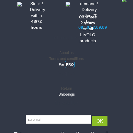
Stock !
demand !
Delivery
Delivery
within
within 20
Garantee
48/72
days
2 years
hours
09.50.97.09.09
on all
LIVOLO
Informations
products
About us
Terms and conditions
For
PRO
Support
Return
Shippings
Newsletter