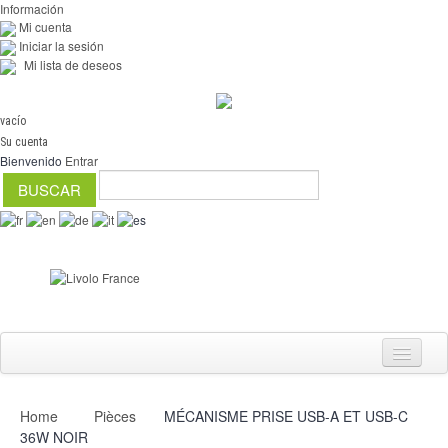
Información
Mi cuenta
Iniciar la sesión
Mi lista de deseos
vacío
Su cuenta
Bienvenido
Entrar
Home
Pièces
MÉCANISME PRISE USB-A ET USB-C
Interruptores
36W NOIR