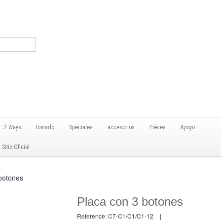
2 Ways
tomado
Spéciales
accesorios
Pièces
Apoyo
itio Oficial
botones
Placa con 3 botones
Reference:
C7-C1/C1/C1-12
|