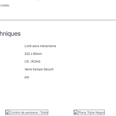
 Livolo.
chniques
Livré sans mécanisme
222 x 80mm
CE / ROHS
Verre trempé Sécurit
pla