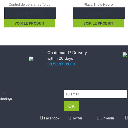
Control de persiana / Toldo
Placa Triple Negro
46,90 € TTC
28,80 € TTC
VOIR LE PRODUIT
VOIR LE PRODUIT
On demand ! Delivery
within 20 days
09.50.97.09.09
upport
Newsletter
eturn
hippings
Facebook
Twitter
Linkedin
Shipments Post & Intl