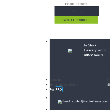
Plaque 1 bouton
9,70 € TTC
VOIR LE PRODUIT
In Stock !
Delivery within
48/72 hours
Informations
S
About us
R
Terms and conditions
S
For
PRO
Email :
contact@livolo-france.com
Secure CB & Paypal payments