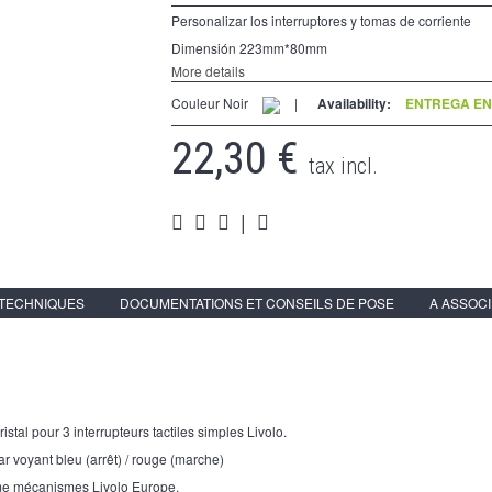
Personalizar los interruptores y tomas de corriente
Dimensión 223mm*80mm
More details
Couleur Noir
|
Availability:
ENTREGA EN 
22,30 €
tax incl.
|
 TECHNIQUES
DOCUMENTATIONS ET CONSEILS DE POSE
A ASSOC
stal pour 3 interrupteurs tactiles simples Livolo.
ar voyant bleu (arrêt) / rouge (marche)
me mécanismes Livolo Europe.