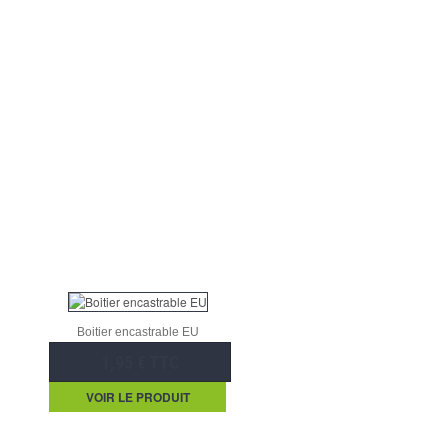
Boitier encastrable EU
1,95 € TTC
VOIR LE PRODUIT