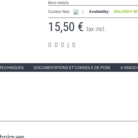
More details
Couleur Noir
|
Availability:
DELIVERY WI
15,50 €
tax incl.
|
 TECHNIQUES
DOCUMENTATIONS ET CONSEILS DE POSE
A ASSOC
chniques