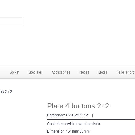
s
Socket
Spéciales
Accessories
Pièces
Media
Reseller pro
ons 2+2
Plate 4 buttons 2+2
Reference:
C7-C2/C2-12
|
Customize switches and sockets
Dimension 151mm*80mm