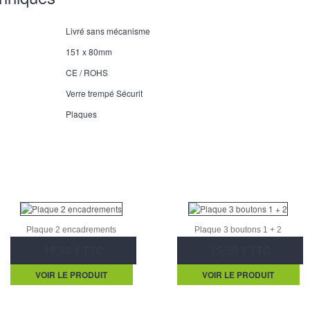
Livré sans mécanisme
151 x 80mm
CE / ROHS
Verre trempé Sécurit
Plaques
Plaque 2 encadrements
Plaque 3 boutons 1 + 2
19,80 € TTC
15,50 € TTC
VOIR LE PRODUIT
VOIR LE PRODUIT