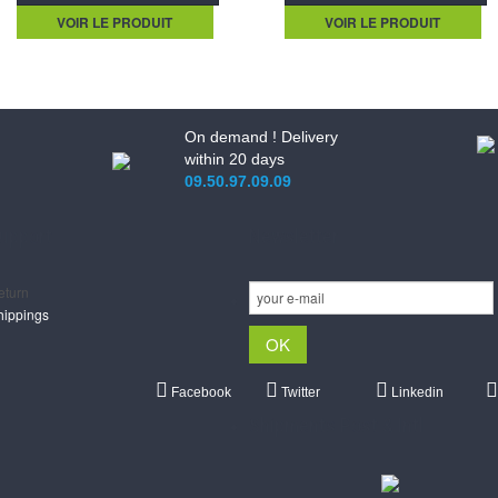
VOIR LE PRODUIT
VOIR LE PRODUIT
On demand ! Delivery
within 20 days
09.50.97.09.09
upport
Newsletter
eturn
hippings
Facebook
Twitter
Linkedin
Shipments Post & Intl