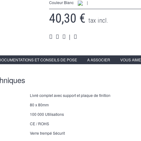
Couleur Blanc
|
40,30 €
tax incl.
|
DOCUMENTATIONS ET CONSEILS DE POSE
A ASSOCIER
VOUS AIME
chniques
Livré complet avec support et plaque de finition
80 x 80mm
100 000 Utilisations
CE / ROHS
Verre trempé Sécurit