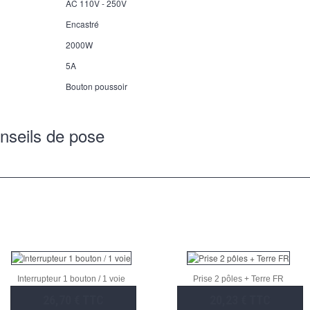
AC 110V - 250V
Encastré
2000W
5A
Bouton poussoir
nseils de pose
Interrupteur 1 bouton / 1 voie
Prise 2 pôles + Terre FR
26,70 € TTC
20,23 € TTC