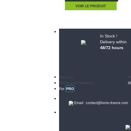
VOIR LE PRODUIT
In Stock !
Delivery within
48/72 hours
Informations
S
About us
R
Terms and conditions
S
For
PRO
Email :
contact@livolo-france.com
Secure CB & Paypal payments