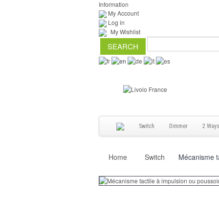
Information
My Account
Log in
My Wishlist
Switch
Dimmer
2 Way
Home
Switch
Mécanisme ta