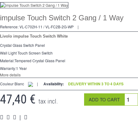
Dimmer
impulse Touch Switch 2 Gang / 1 Way
2 Ways
Reference:
VL-C702H-11 / VL-FC2B-2G-WP
|
Socket
Livolo impulse Touch Switch White
Spéciales
Crystal Glass Switch Panel
Wall Light Touch Screen Switch
Accessories
Material:Tempered Crystal Glass Panel
Pièces
Warranty:1 Year
More details
Media
Couleur Blanc
|
Availability:
DELIVERY WITHIN 3 TO 4 DAYS
Reseller program - LIVOLO France Official Website
47,40 €
tax incl.
|