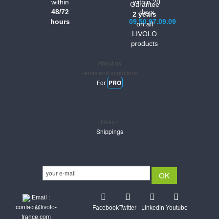
within
within 20
Garantee
48/72
days
2 years
hours
09.50.97.09.09
on all
LIVOLO
Informations
products
About us
Terms and conditions
For
PRO
Support
Return
Shippings
Newsletter
Email :
contact@livolo-
Facebook
Twitter
Linkedin
Youtube
france.com