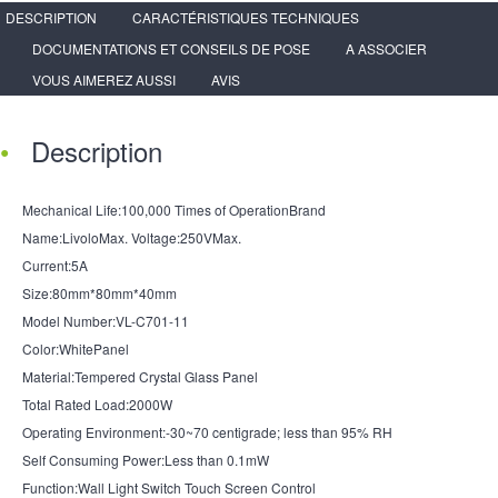
DESCRIPTION
CARACTÉRISTIQUES TECHNIQUES
DOCUMENTATIONS ET CONSEILS DE POSE
A ASSOCIER
VOUS AIMEREZ AUSSI
AVIS
Description
Mechanical Life:100,000 Times of OperationBrand
Name:LivoloMax. Voltage:250VMax.
Current:5A
Size:80mm*80mm*40mm
Model Number:VL-C701-11
Color:WhitePanel
Material:Tempered Crystal Glass Panel
Total Rated Load:2000W
Operating Environment:-30~70 centigrade; less than 95% RH
Self Consuming Power:Less than 0.1mW
Function:Wall Light Switch Touch Screen Control