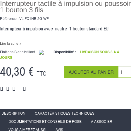
Va et Vients
Interrupteur tactile à impulsion ou poussoir
1 bouton 3 fils
Prises
Référence :
VL-FC1NB-2G-WP
|
Multimedia
Interrupteur à impulsion avec neutre 1 bouton standard EU
Accessoires
Lire la suite >
Pièces
Finitions Blanc brillant
|
Disponibilité :
LIVRAISON SOUS 3 A 4
JOURS
Supports
40,30 €
Espace
PRO
TTC
|
DESCRIPTION
CARACTÉRISTIQUES TECHNIQUES
DOCUMENTATIONS ET CONSEILS DE POSE
A ASSOCIER
VOUS AIMEREZ AUSSI
AVIS