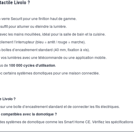
tactile Livolo ?
 verre Securit pour une finition haut de gamme.
suffit pour allumer ou éteindre la lumière.
ec les mains mouillées, idéal pour la salle de bain et la cuisine.
cilement l’interrupteur (bleu = arrêt / rouge = marche).
 boîtes d’encastrement standard (40 mm, fixation à vis).
z vos lumières avec une télécommande ou une application mobile.
lus de
100 000 cycles d'utilisation
.
ec certains systèmes domotiques pour une maison connectée.
e Livolo ?
ixer sur une boîte d’encastrement standard et de connecter les fils électriques.
ls compatibles avec la domotique ?
des systèmes de domotique comme les Smart Home CE. Vérifiez les spécifications 