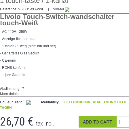
1 touch-taste / 1-kanal
Kreuzschalters
Reference:
VL-FC1-2G-2WP
|
Niveau
Steckdose
Livolo Touch-Switch-wandschalter
touch-Weiß
Spéciales
- AC 110V - 250V
Zubehör
- Anzeige-licht-led-blau
- 1 tasten / 1-weg (nicht hin und her)
Pièces
- Gehärtetes Glas Securit
Medien
- CE-norm
- ROHS konform
Espace
PRO
- 1 jahr Garantie
Abstimmung :
7
More details
Couleur Blanc
|
Availability:
LIEFERUNG INNERHALB VON 3 BIS 4
TAGEN
26,70 €
tax incl.