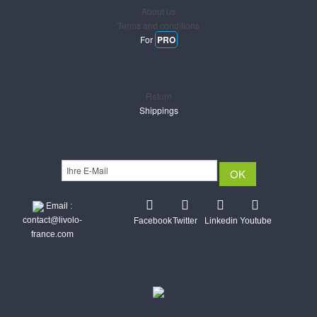
About us
Terms and conditions
For
PRO
Support
Return
Shippings
Newsletter
Email :
contact@livolo-
Facebook
Twitter
Linkedin
Youtube
france.com
Secure CB & Paypal payments
Shipments Post & Intl