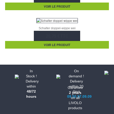
VOIR LE PRODUIT
Schalter doppel-wippe wei
20,75 € TTC
VOIR LE PRODUIT
In
On
Stock !
demand !
Delivery
Delivery
within
within 20
Garantee
48/72
days
2 years
hours
09.50.97.09.09
on all
LIVOLO
Informations
products