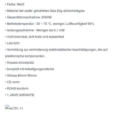
• Farbe: Weiß
• Material der platte: gehärtetes Glas Esg-sicherheitsglas
• Gesamtstromaufnahme: 2000W
• Betriebstemperatur: -30 ~ 70 ℃, weniger, Luftfeuchtigkeit 95%
• leistungsaufnahme : Weniger als 0,1 mW
• nicht brennbar, anti-kratz-und wasserfest
• Led-licht
• Vorrichtung zur verhinderung elektrostatischer beschädigungen, die auf
elektronische komponenten.
• Anpass-einzelplatz
• komplett mit befestigungsmaterial
• Grösse:80mm*80mm
• CE-norm
• ROHS-konform
• 1 JAHR GARANTIE