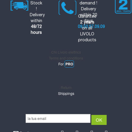
Stock
demand !
!
Delivery
Delivery
within 20
Garantee
within
days
2 years
48/72
09.50.97.09.09
on all
hours
LIVOLO
Informations
products
Chi Livolo elettrico
Terms and conditions
For
PRO
Support
Return
Shippings
Newsletter