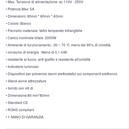
• Max. Tensione di alimentazione: ac 110V - 250V
• Potenza Max: 5A
• Dimensioni: 80mm * 80mm * 40mm
• Colore: Bianco
• Pannello materiale: Vetro temperato Infrangibile
• Carico nominale totale: 2000W
• Ambiente di funzionamento: -30 ~ 70 ℃ meno del 95% di Umidità
• consumo di energia : Meno di 0,1 mW
• resistente al fuoco, anti-graffio e resistente all'umidità
• Indicatore luminoso
• Dispositivo per prevenire danni elettrostatici sui componenti elettronici.
• Stand-alone attrezzature
• fornito con viti di
• Dimensione:80 mm*80mm
• Standard CE
• ROHS compliant
• 1 ANNO DI GARANZIA