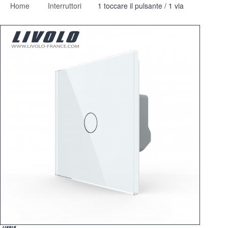
Home
Interruttori
1 toccare il pulsante / 1 via
Interruttori
Dimmer
2 modi
preso
Spéciales
accessori
Pièces
Media
Programma per rivenditori - LIVOLO Francia Sito Ufficiale di