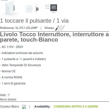
1 toccare il pulsante / 1 via
Reference:
VL-FC1-2G-2WP
|
Niveau
Livolo Tocco Interruttore, interruttore a
parete, touch-Bianco
- AC 110V - 250V
- Indicatore luminoso-da-azzurro
- 1 pulsante a / 1-(avanti e indietro)
- Vetro Temperato Di Sicurezza
- Norma CE
- A norma ROHS
- 1 anni di garanzia
Voto :
7
More details
Couleur Blanc
|
Availability:
CONSEGNA ENTRO 3-4 GIORNI