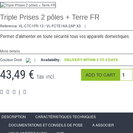
Dimmer
Triple Prises 2 pôles + Terre FR
2 Ways
Reference:
VL-C7C1FR-13 / VL-FCTE16A-2AP X3
|
Socket
Permet d'alimenter en toute sécurité tous vos appareils domestiques.
Spéciales
More details
Accessories
Couleur Doré
|
Availability:
DELIVERY WITHIN 3 TO 4 DAYS
Pièces
43,49 €
tax incl.
Media
Reseller program - LIVOLO France Official Website
|
DESCRIPTION
CARACTÉRISTIQUES TECHNIQUES
DOCUMENTATIONS ET CONSEILS DE POSE
A ASSOCIER