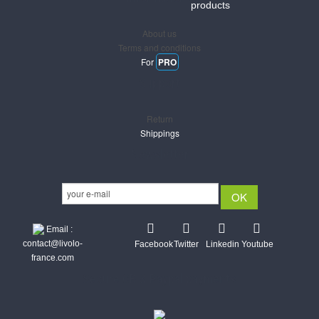
products
About us
Terms and conditions
For
PRO
Support
Return
Shippings
Newsletter
Email :
contact@livolo-
Facebook
Twitter
Linkedin
Youtube
france.com
Secure CB & Paypal payments