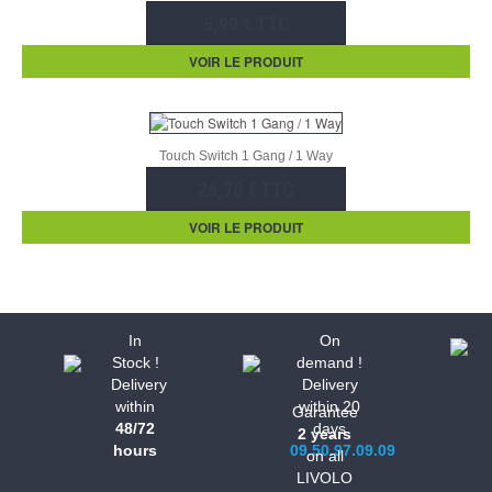
8,90 € TTC
VOIR LE PRODUIT
Touch Switch 1 Gang / 1 Way
26,70 € TTC
VOIR LE PRODUIT
In
On
Stock !
demand !
Delivery
Delivery
within
within 20
Garantee
48/72
days
2 years
hours
09.50.97.09.09
on all
LIVOLO
Informations