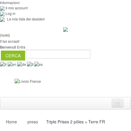
Informazioni
Il mio account
Log in
La mia lista dei desideri
(vuoto)
Il tuo account
Benvenuti
Entra
Home
preso
Triple Prises 2 pôles + Terre FR
Interruttori