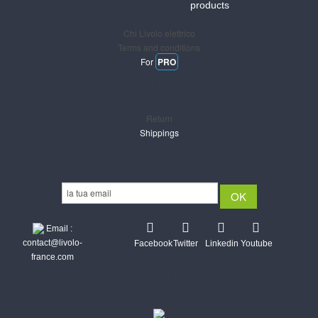
products
Chi Livolo elettrico
Terms and conditions
For
PRO
Support
Return
Shippings
Newsletter
Email :
contact@livolo-
Facebook
Twitter
Linkedin
Youtube
france.com
Secure CB & Paypal payments