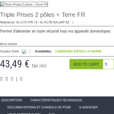
Dimmer
Triple Prises 2 pôles + Terre FR
2 modi
Reference:
VL-C7C1FR-13 / VL-FCTE16A-2AP X3
|
preso
Permet d'alimenter en toute sécurité tous vos appareils domestiques.
Spéciales
More details
accessori
Couleur Doré
|
Availability:
CONSEGNA ENTRO 3-4 GIORNI
Pièces
43,49 €
tax incl.
Media
Programma per rivenditori - LIVOLO Francia Sito Ufficiale di
|
DESCRIPTION
CARACTÉRISTIQUES TECHNIQUES
DOCUMENTATIONS ET CONSEILS DE POSE
A ASSOCIER