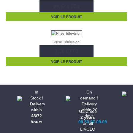
29,57 € TTC
VOIR LE PRODUIT
Prise Télévision
7,90 € TTC
VOIR LE PRODUIT
In
On
Stock !
demand !
Delivery
Delivery
within
within 20
Garantee
48/72
days
2 years
hours
09.50.97.09.09
on all
LIVOLO
Informations