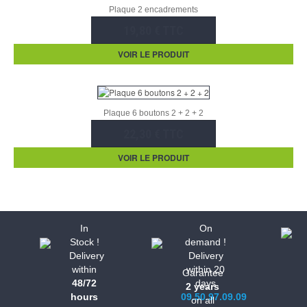
Plaque 2 encadrements
19,80 € TTC
VOIR LE PRODUIT
Plaque 6 boutons 2 + 2 + 2
22,30 € TTC
VOIR LE PRODUIT
In
On
Stock !
demand !
Delivery
Delivery
within
within 20
Garantee
48/72
days
2 years
hours
09.50.97.09.09
on all