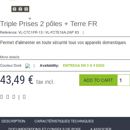
2 Ways
tomado
Triple Prises 2 pôles + Terre FR
Spéciales
Reference:
VL-C7C1FR-13 / VL-FCTE16A-2AP X3
|
accesorios
Permet d'alimenter en toute sécurité tous vos appareils domestiques.
Pièces
More details
Apoyo
Couleur Doré
|
Availability:
ENTREGA EN 3 A 4 DÍAS
43,49 €
Espace
PRO
tax incl.
|
DESCRIPTION
CARACTÉRISTIQUES TECHNIQUES
DOCUMENTATIONS ET CONSEILS DE POSE
A ASSOCIER